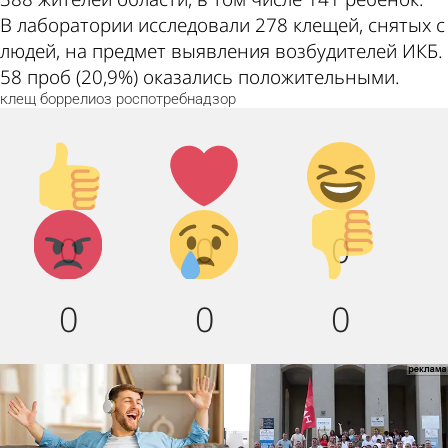
В лаборатории исследовали 278 клещей, снятых с
людей, на предмет выявления возбудителей ИКБ.
58 проб (20,9%) оказались положительными.
клещ
боррелиоз
роспотребнадзор
Палец
Лайк!
Дикий
вверх!
смех!
Агрессия!
Грусть :
Палец
0
0
0
(
вниз!
0
0
0