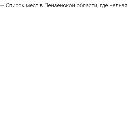
Список мест в Пензенской области, где нельзя
купаться, сократился
29 июля 2026 20:27
Общество
Россиян предупредили о неожиданном и
опасном последствии укуса клеща
26 июля 2026 16:00
В стране и мире
В РПН оценили качество овощей, фруктов и
ягод в Пензенской области
26 июля 2026 12:49
Общество
Опубликованы итоги проверки мясной
продукции в Пензенской области
25 июля 2026 12:33
Общество