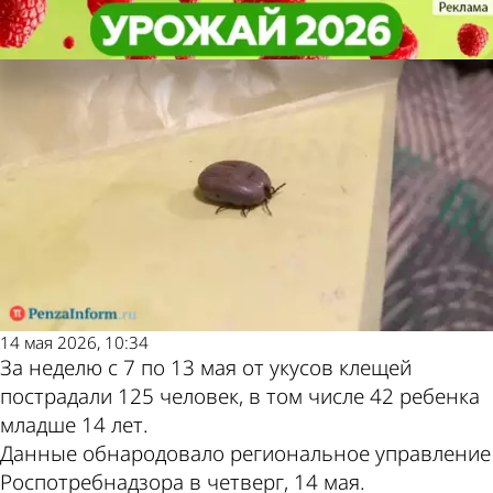
Общество
Общество
В Пензенской области клещи
В Пензенской области клещи
Другие новости по
Погода и курсы
атаковали почти 400 человек
атаковали почти 400 человек
теме
валют в Пензе
14 мая 2026, 10:34
За неделю с 7 по 13 мая от укусов клещей
пострадали 125 человек, в том числе 42 ребенка
младше 14 лет.
Данные обнародовало региональное управление
Роспотребнадзора в четверг, 14 мая.