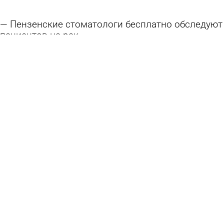
Пензенские стоматологи бесплатно обследуют
пациентов на рак
6 августа 2026 11:30
Общество
Россиянам дали рекомендации для
безопасного входа в кабинет банка через
браузер
5 августа 2026 11:17
В стране и мире
В Кузнецке помогут собраться в школу детям
из малоимущих семей
4 августа 2026 15:16
Общество
Банки увеличили возврат похищенного