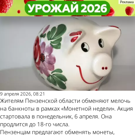
Общество
Общество
Жителям Пензенской области
Жителям Пензенской области
Другие новости по
Погода и курсы
предложили сдать мелочь
предложили сдать мелочь
теме
валют в Пензе
9 апреля 2026, 08:21
Жителям Пензенской области обменяют мелочь
на банкноты в рамках «Монетной недели». Акция
стартовала в понедельник, 6 апреля. Она
продлится до 18-го числа.
Пензенцам предлагают обменять монеты,