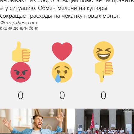
выбывают из оборота. Акция помогает исправить
эту ситуацию. Обмен мелочи на купюры
сокращает расходы на чеканку новых монет.
Фото pxhere.com.
акция
деньги
банк
Палец
Лайк!
Дикий
вверх!
смех!
Агрессия!
Грусть :
Палец
2
0
1
(
вниз!
0
0
0