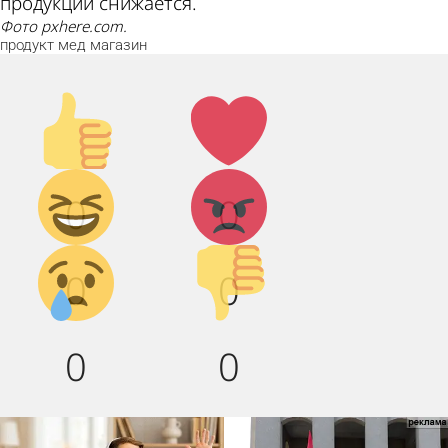
продукции снижается.
Фото pxhere.com.
продукт
мед
магазин
Палец
Лайк!
вверх!
Дикий
Агрессия!
0
0
смех!
Грусть :(
Палец
0
0
вниз!
0
0