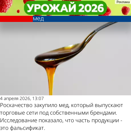
Общество
Общество
Перечислены бренды, под
Перечислены бренды, под
Другие новости
Погода и курсы
которыми выпустили фальшивый
которыми выпустили фальшивый
мед
мед
по теме
валют в Пензе
4 апреля 2026, 13:07
Роскачество закупило мед, который выпускают
торговые сети под собственными брендами.
Исследование показало, что часть продукции -
это фальсификат.