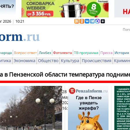
вг 2026
|
10:21
Пого
 народа
Вопрос-ответ
Ликбез
Фотолента
ТВ-программа
Пресса
История
итика
Экономика
Общество
Культура
Происшествия
Кримин
а в Пензенской области температура подниме
28
Печат
марта
2026,
16:45