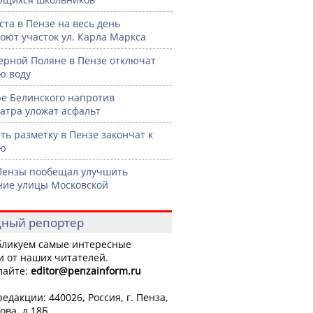
уста в Пензе на весь день
оют участок ул. Карла Маркса
ерной Поляне в Пензе отключат
ю воду
ре Белинского напротив
атра уложат асфальт
ть разметку в Пензе закончат к
рю
Пензы пообещал улучшить
ние улицы Московской
ный репортер
ликуем самые интересные
и от наших читателей.
лайте:
editor
@penzainform.ru
едакции: 440026, Россия, г. Пенза,
ова, д.18Б.