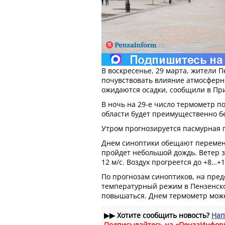
В воскресенье, 29 марта, жители П
почувствовать влияние атмосферно
ожидаются осадки, сообщили в Пр
В ночь на 29-е число термометр по
области будет преимущественно бе
Утром прогнозируется пасмурная по
Днем синоптики обещают перемен
пройдет небольшой дождь. Ветер за
12 м/с. Воздух прогреется до +8…+1
По прогнозам синоптиков, на пре
температурный режим в Пензенск
повышаться. Днем термометр може
▶▶
Хотите сообщить новость?
Нап
Подписывайтесь на «ПензаИнфор