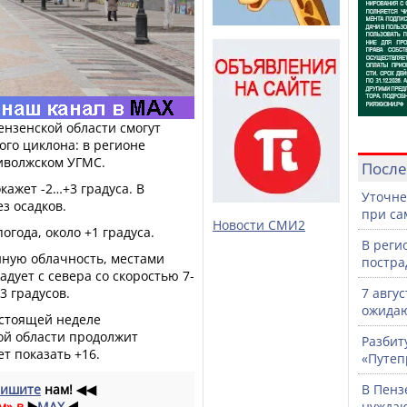
ензенской области смогут
го циклона: в регионе
иволжском УГМС.
После
кажет -2…+3 градуса. В
Уточне
з осадков.
при са
Новости СМИ2
года, около +1 градуса.
В реги
ную облачность, местами
постра
дует с севера со скоростью 7-
3 градусов.
7 авгу
ожидаю
дстоящей неделе
ой области продолжит
Разбит
т показать +16.
«Путеп
ишите
нам!
◀◀
В Пенз
м» в
▶️
MAX
◀️
нужда