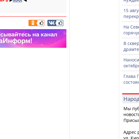
15 авг
перекр
На Сев
горячу
В скве
драмте
Наноси
октяб
Глава 
состоя
Народ
Мы пуб
новост
Присы
Адрес р
ул. Кир