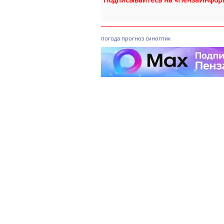
погода
прогноз
синоптик