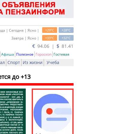
o
o
да | Сегодня | Ясно |
+29
C
+28
C
o
o
Завтра | Ясно |
+33
C
+32
C
€
$
94.06 |
81.41
Афиша
Полезное
Гороскоп
Гостевая
ал
Спорт
Из жизни
Учеба
тся до +13
ь