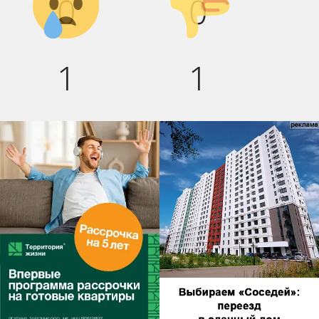
0
0
вниз!
1
1