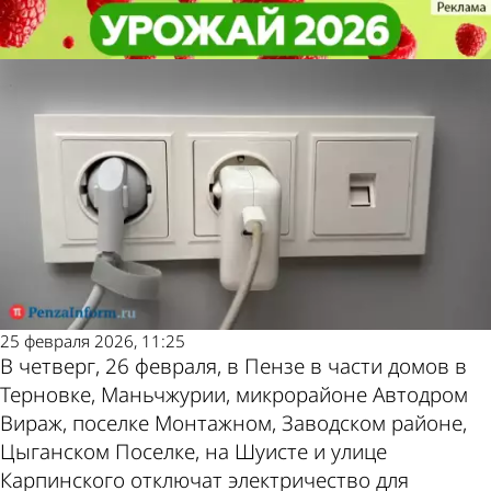
Общество
Общество
Отключения света в Пензе 26
Отключения света в Пензе 26
февраля: список адресов
февраля: список адресов
Другие
Погода и
новости по
курсы валют в
теме
Пензе
25 февраля 2026, 11:25
В четверг, 26 февраля, в Пензе в части домов в
Терновке, Маньчжурии, микрорайоне Автодром
Вираж, поселке Монтажном, Заводском районе,
Цыганском Поселке, на Шуисте и улице
Карпинского отключат электричество для