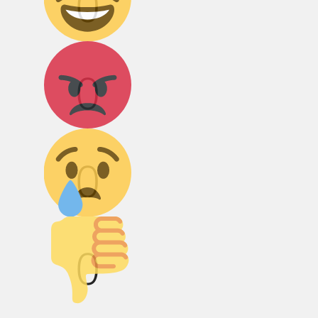
0
Агрессия!
0
Грусть :(
0
Палец вниз!
0