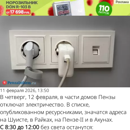
Общество
Общество
Отключения света 12 февраля:
Отключения света 12 февраля:
список адресов
список адресов
Другие
Погода и
новости по
курсы
теме
валют в
11 февраля 2026, 13:50
В четверг, 12 февраля, в части домов Пензы
Пензе
отключат электричество. В списке,
опубликованном ресурсниками, значатся адреса
на Шуисте, в Райках, на Пензе-II и в Ахунах.
С 8:30 до 12:00
без света останутся: