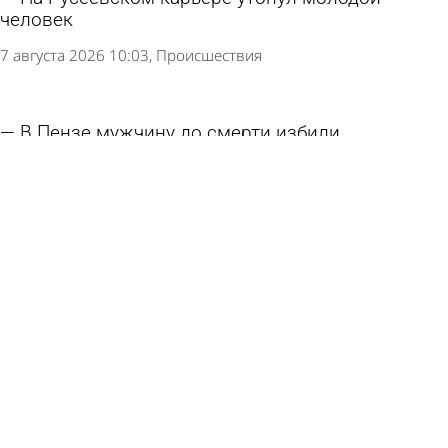
человек
7 августа 2026 10:03
Происшествия
В Пензе мужчину до смерти избили
монтировкой в подъезде
6 августа 2026 11:45
Криминал
Троих гулявших по Пензе мокшанцев
подозревают в краже на парковке
6 августа 2026 09:23
Криминал
Пензенец уплатил несуществующий штраф в
300 000 рублей