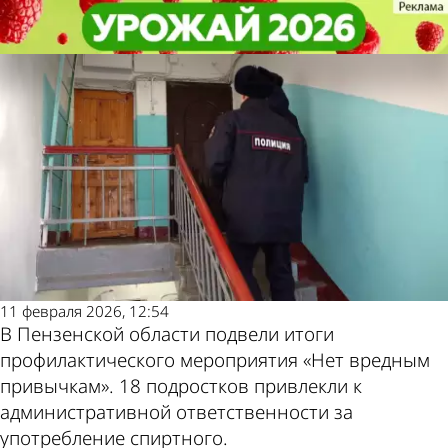
Общество
Общество
18 пензенских подростков
18 пензенских подростков
поймали за распитием алкоголя
поймали за распитием алкоголя
Другие новости
Погода и курсы
по теме
валют в Пензе
11 февраля 2026, 12:54
В Пензенской области подвели итоги
профилактического мероприятия «Нет вредным
привычкам». 18 подростков привлекли к
административной ответственности за
употребление спиртного.