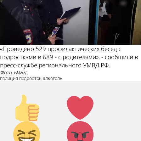
«Проведено 529 профилактических бесед с
подростками и 689 - с родителями», - сообщили в
пресс-службе регионального УМВД РФ.
Фото УМВД.
полиция
подросток
алкоголь
Палец
Лайк!
вверх!
Дикий
Агрессия!
0
0
смех!