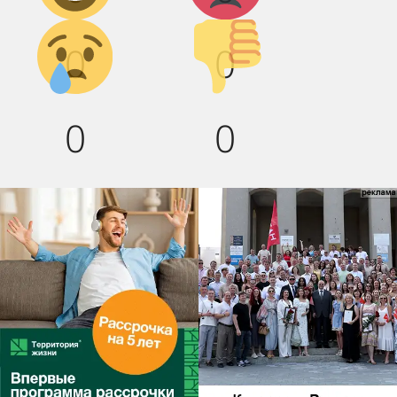
Грусть :(
Палец
0
0
вниз!
0
0