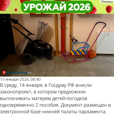
Общество
Общество
Матерям детей-погодков
Матерям детей-погодков
Другие новости
Погода и курсы
захотели выплачивать 2 пособия
захотели выплачивать 2 пособия
по теме
валют в Пензе
15 января 2026, 08:40
В среду, 14 января, в Госдуму РФ внесли
законопроект, в котором предложили
выплачивать матерям детей-погодков
одновременно 2 пособия. Документ размещен в
электронной базе нижней палаты парламента.