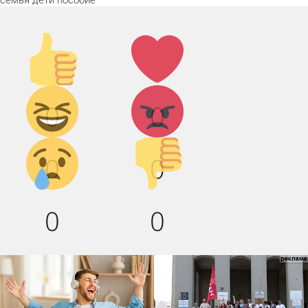
семья
дети
пособие
Палец
Лайк!
вверх!
Дикий
Агрессия!
0
0
смех!
Грусть :(
Палец
0
0
вниз!
0
0