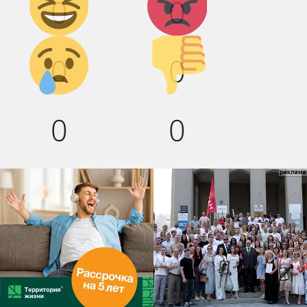
0
0
смех!
Грусть :(
Палец
0
0
вниз!
0
0