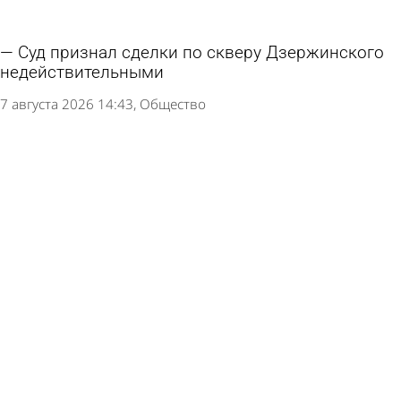
Суд признал сделки по скверу Дзержинского
недействительными
7 августа 2026 14:43
Общество
В сквере Белинского напротив драмтеатра
уложат асфальт
6 августа 2026 16:35
Общество
«Пензавтодор» закупит более 2 700 саженцев
деревьев и кустарников
6 августа 2026 10:26
Общество