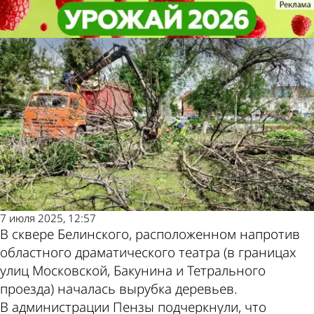
Общество
Общество
В сквере Белинского началась
В сквере Белинского началась
вырубка зараженных деревьев
вырубка зараженных деревьев
Другие новости
Погода и курсы
по теме
валют в Пензе
7 июля 2025, 12:57
В сквере Белинского, расположенном напротив
областного драматического театра (в границах
улиц Московской, Бакунина и Тетрального
проезда) началась вырубка деревьев.
В администрации Пензы подчеркнули, что