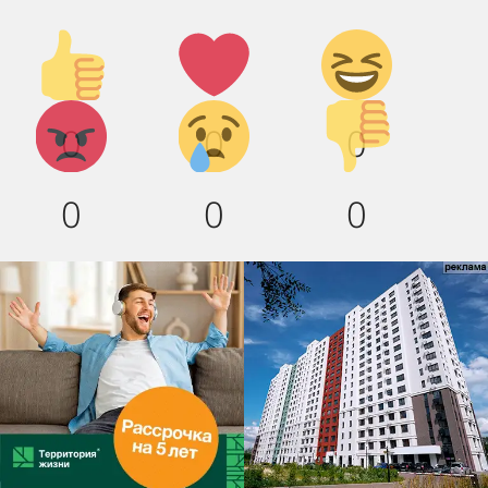
Палец
Лайк!
Дикий
вверх!
смех!
Агрессия!
Грусть
Палец
0
0
0
:(
вниз!
0
0
0