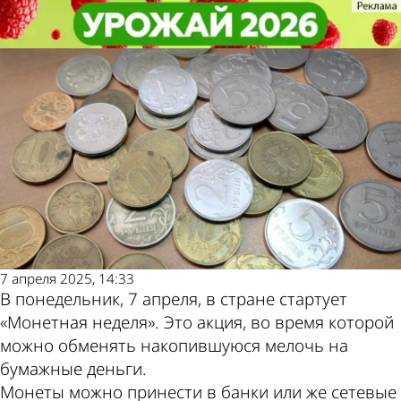
Общество
Общество
Россиян попросили расстаться с
Россиян попросили расстаться с
Другие новости по
Погода и курсы
накопленной мелочью
накопленной мелочью
теме
валют в Пензе
7 апреля 2025, 14:33
В понедельник, 7 апреля, в стране стартует
«Монетная неделя». Это акция, во время которой
можно обменять накопившуюся мелочь на
бумажные деньги.
Монеты можно принести в банки или же сетевые