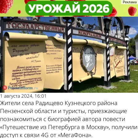
Общество
Общество
На родине классика Радищева
На родине классика Радищева
появился 4G от «МегаФона»
появился 4G от «МегаФона»
Другие
Погода и курсы
новости по
валют в Пензе
теме
1 августа 2024, 16:01
Жители села Радищево Кузнецкого района
Пензенской области и туристы, приезжающие
познакомиться с биографией автора повести
«Путешествие из Петербурга в Москву», получили
доступ к связи 4G от «МегаФона».