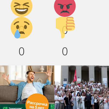
0
0
смех!
Грусть :(
Палец
0
0
вниз!
0
0