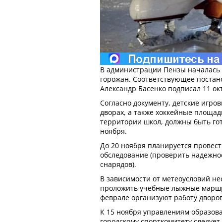
В администрации Пензы началась 
горожан. Соответствующее постан
Александр Басенко подписал 11 ок
Согласно документу, детские игро
дворах, а также хоккейные площа
территории школ, должны быть гот
ноября.
До 20 ноября планируется провес
обследование (проверить надежно
снарядов).
В зависимости от метеоусловий не
проложить учебные лыжные маршру
феврале организуют работу дворо
К 15 ноября управлениям образова
городскому спорткомитету следует