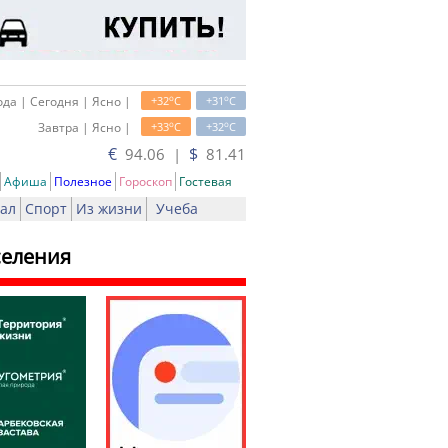
o
o
да | Сегодня | Ясно |
+32
C
+31
C
o
o
Завтра | Ясно |
+33
C
+32
C
€
$
94.06 |
81.41
Афиша
Полезное
Гороскоп
Гостевая
ал
Спорт
Из жизни
Учеба
селения
ать