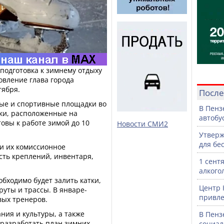
подготовка к зимнему отдыху
овление глава города
тября.
После
вые и спортивные площадки во
В Пенз
дки, расположенные на
автобу
овы к работе зимой до 10
Новости СМИ2
Утверж
для бе
ти их комиссионное
сть креплений, инвентаря,
1 сент
алкого
обходимо будет залить катки,
Центр 
ты и трассы. В январе-
привле
вых тренеров.
ния и культуры, а также
В Пенз
 разработать план зимних
социал