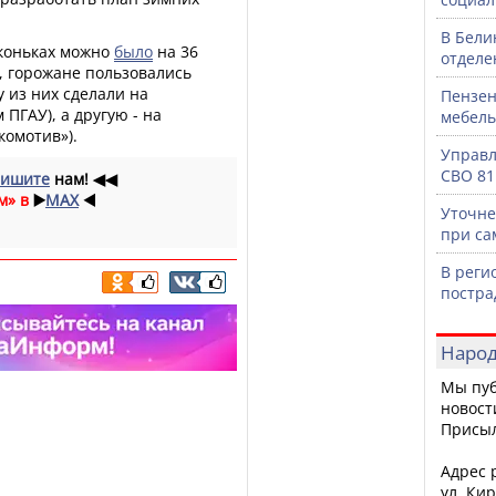
В Бели
 коньках можно
было
на 36
отделе
, горожане пользовались
 из них сделали на
Пензен
 ПГАУ), а другую - на
мебель
комотив»).
Управл
СВО 81
ишите
нам!
◀◀
м» в
▶️
MAX
◀️
Уточне
при са
В реги
постра
Народ
Мы пуб
новост
Присы
Адрес р
ул. Кир