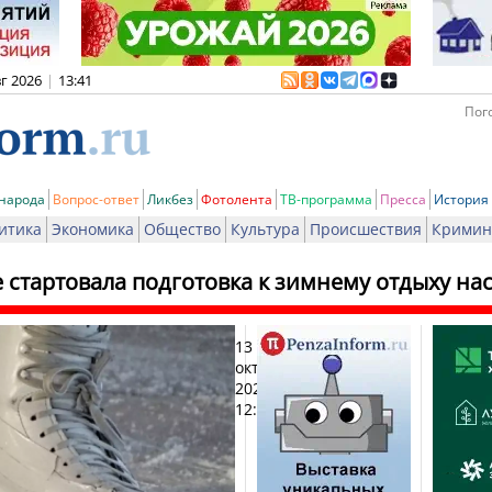
вг 2026
|
13:41
Пого
 народа
Вопрос-ответ
Ликбез
Фотолента
ТВ-программа
Пресса
История
итика
Экономика
Общество
Культура
Происшествия
Кримин
 стартовала подготовка к зимнему отдыху на
13
Печ
октября
2023,
12:38