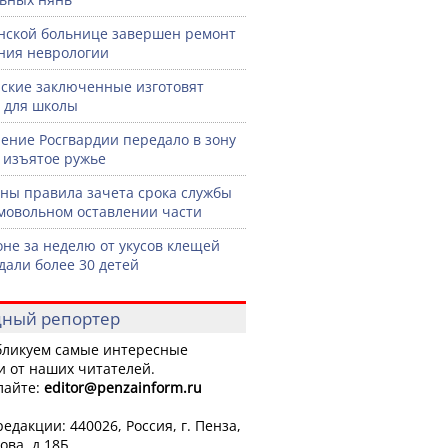
нской больнице завершен ремонт
ния неврологии
ские заключенные изготовят
 для школы
ение Росгвардии передало в зону
 изъятое ружье
ны правила зачета срока службы
мовольном оставлении части
оне за неделю от укусов клещей
дали более 30 детей
ный репортер
ликуем самые интересные
и от наших читателей.
лайте:
editor
@penzainform.ru
едакции: 440026, Россия, г. Пенза,
ова, д.18Б.