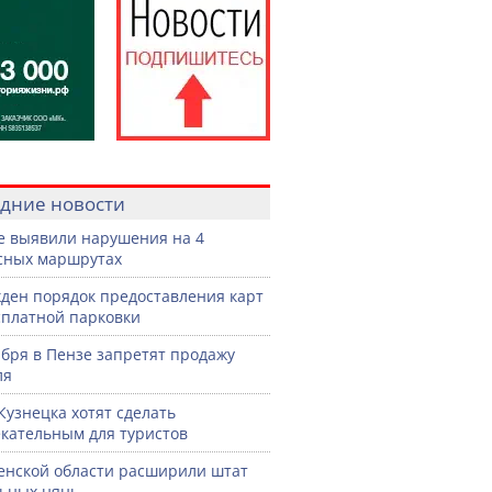
дние новости
е выявили нарушения на 4
сных маршрутах
ден порядок предоставления карт
сплатной парковки
ября в Пензе запретят продажу
ля
Кузнецка хотят сделать
кательным для туристов
енской области расширили штат
ьных нянь