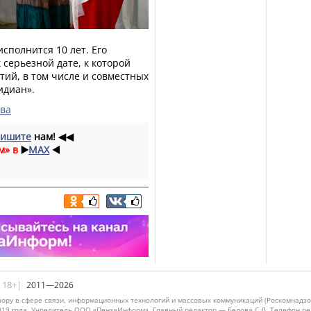
исполнится 10 лет. Его
 серьезной дате, к которой
ий, в том числе и совместных
идиан».
ева
ишите
нам!
◀◀
м» в
▶️
MAX
◀️
|18+|
2011—2026
ору в сфере связи, информационных технологий и массовых коммуникаций (Роскомнадзо
019 года. Учредитель ООО «ПензаИнформ». Главный редактор — Белова С.Д. Телефон реда