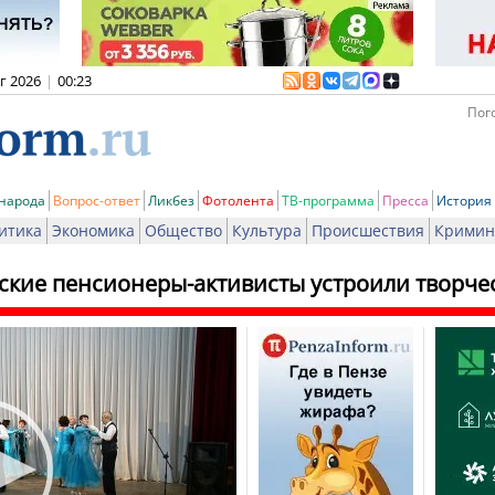
вг 2026
|
00:23
Пого
 народа
Вопрос-ответ
Ликбез
Фотолента
ТВ-программа
Пресса
История
итика
Экономика
Общество
Культура
Происшествия
Кримин
ские пенсионеры-активисты устроили творче