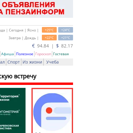
o
o
да | Сегодня | Ясно |
+25
C
+24
C
o
o
Завтра | Дождь |
+22
C
+21
C
€
$
94.84 |
82.17
Афиша
Полезное
Гороскоп
Гостевая
ал
Спорт
Из жизни
Учеба
скую встречу