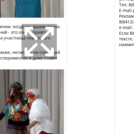
Тел: 8(
E-mail
Реклам
8(8412)
ении: когда мы дарим песни,
e-mail:
ний - это очень приятно,
Если В
ла участница певческого
тексте
нажмит
также, несмотря на солидный
кспериментах и даже ставят