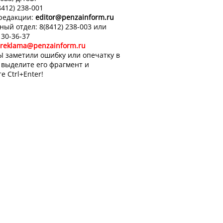
8412) 238-001
 редакции:
editor
@penzainform.ru
ный отдел: 8(8412) 238-003 или
 30-36-37
reklama@penzainform.ru
Ы заметили ошибку или опечатку в
, выделите его фрагмент и
е Ctrl+Enter!