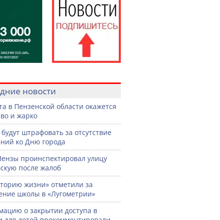
дние новости
ста в Пензенской области окажется
во и жарко
 будут штрафовать за отсутствие
ний ко Дню города
Пензы проинспектировал улицу
скую после жалоб
торию жизни» отметили за
ение школы в «Лугометрии»
ацию о закрытии доступа в
и для детей прокомментировали