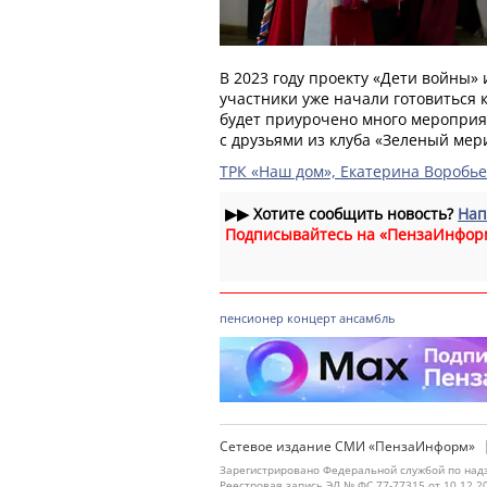
В 2023 году проекту «Дети войны» 
участники уже начали готовиться к
будет приурочено много мероприят
с друзьями из клуба «Зеленый мер
ТРК «Наш дом», Екатерина Воробь
▶▶
Хотите сообщить новость?
Нап
Подписывайтесь на «ПензаИнфор
пенсионер
концерт
ансамбль
Сетевое издание СМИ «ПензаИнформ»
Зарегистрировано Федеральной службой по надз
Реестровая запись ЭЛ № ФС 77-77315 от 10.12.2