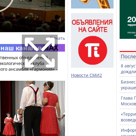
Печать
После
ственных объединений -
экологического клуба
8 авгу
ого ансамбля «Гармония» -
дождли
Новости СМИ2
Бизнес
украше
Глава 
Москов
«Терри
возвед
Информ
соцсет