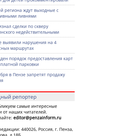
й региона ждут выходные с
сивными ливнями
изнал сделки по скверу
нского недействительными
е выявили нарушения на 4
сных маршрутах
ден порядок предоставления карт
сплатной парковки
ября в Пензе запретят продажу
ля
ный репортер
ликуем самые интересные
и от наших читателей.
лайте:
editor
@penzainform.ru
едакции: 440026, Россия, г. Пенза,
ова, д.18Б.