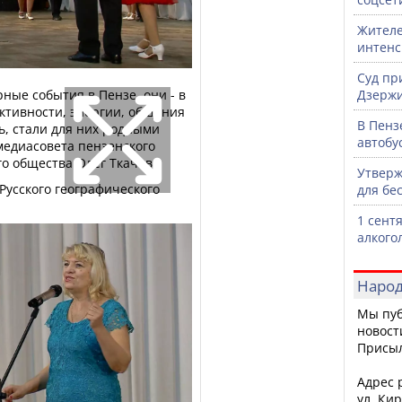
Жителе
интен
Суд пр
рные события в Пензе, они - в
Дзержи
активности, энергии, общения
В Пенз
ь, стали для них родными
автобу
медиасовета пензенского
го общества Олег Ткачев.
Утверж
Русского географического
для бе
1 сент
алкого
Народ
Мы пуб
новост
Присы
Адрес р
ул. Кир