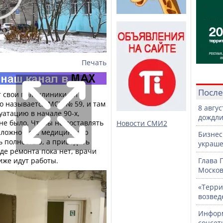
Печать
После
 свои поликлиники - и
то называется МСЧ № 59, и там
8 авгу
уатацию в начале 90-х,
дождли
не было. Чтобы не доставлять
Новости СМИ2
сложностей, медицинскую
Бизнес
 полностью, а приводить
украше
где ремонта пока нет, врачи
иже идут работы.
Глава 
Москов
«Терри
возвед
Информ
соцсет