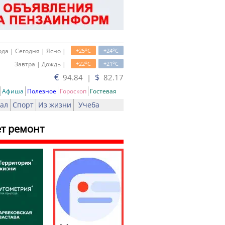
o
o
да | Сегодня | Ясно |
+25
C
+24
C
o
o
Завтра | Дождь |
+22
C
+21
C
€
$
94.84 |
82.17
Афиша
Полезное
Гороскоп
Гостевая
ал
Спорт
Из жизни
Учеба
ет ремонт