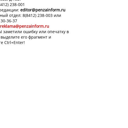
8412) 238-001
 редакции:
editor
@penzainform.ru
ный отдел: 8(8412) 238-003 или
 30-36-37
reklama@penzainform.ru
Ы заметили ошибку или опечатку в
, выделите его фрагмент и
е Ctrl+Enter!