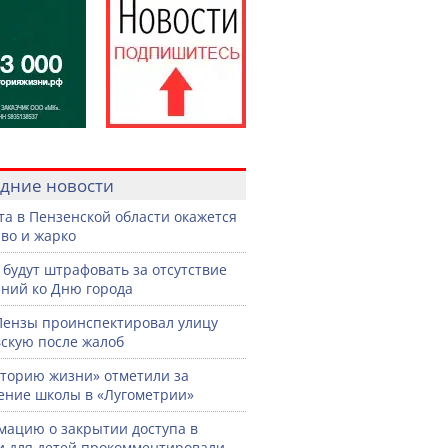
дние новости
ста в Пензенской области окажется
во и жарко
 будут штрафовать за отсутствие
ний ко Дню города
Пензы проинспектировал улицу
скую после жалоб
торию жизни» отметили за
ение школы в «Лугометрии»
ацию о закрытии доступа в
и для детей прокомментировали