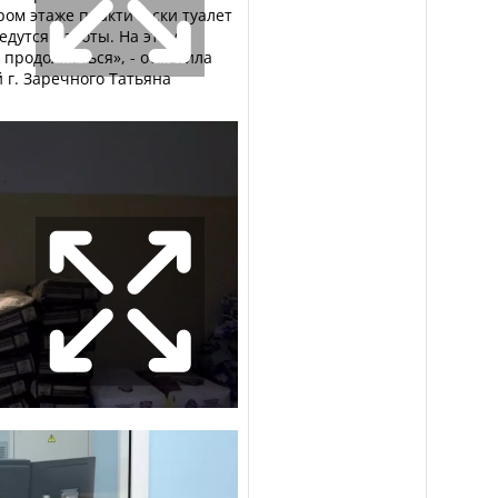
ором этаже практически туалет
ведутся работы. На этом
 продолжаться», - отметила
 г. Заречного Татьяна