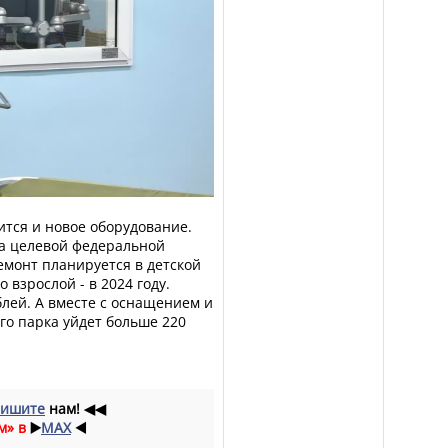
тся и новое оборудование.
а целевой федеральной
емонт планируется в детской
о взрослой - в 2024 году.
блей. А вместе с оснащением и
го парка уйдет больше 220
ишите
нам!
◀◀
м» в
▶️
MAX
◀️