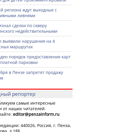
й региона ждут выходные с
сивными ливнями
изнал сделки по скверу
нского недействительными
е выявили нарушения на 4
сных маршрутах
ден порядок предоставления карт
сплатной парковки
ября в Пензе запретят продажу
ля
ный репортер
ликуем самые интересные
и от наших читателей.
лайте:
editor
@penzainform.ru
едакции: 440026, Россия, г. Пенза,
ова, д.18Б.