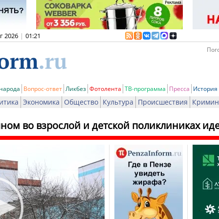
вг 2026
|
01:21
Пого
 народа
Вопрос-ответ
Ликбез
Фотолента
ТВ-программа
Пресса
История
итика
Экономика
Общество
Культура
Происшествия
Кримин
чном во взрослой и детской поликлиниках ид