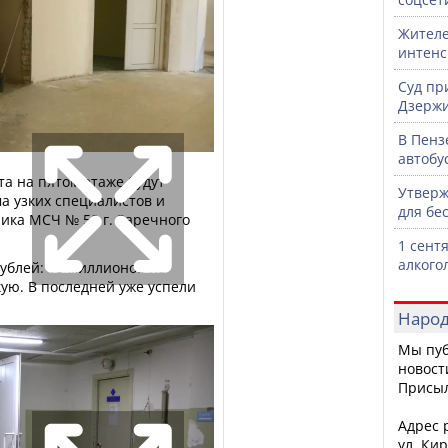
Жителе
интен
Суд пр
Дзержи
В Пенз
автобу
та на пятом этаже будут
Утверж
 узких специалистов и
для бе
ника МСЧ № 59 г. Заречного
1 сент
алкого
ублей: 15 миллионов на
кую. В последней уже успели
Народ
Мы пуб
новост
Присы
Адрес р
ул. Кир