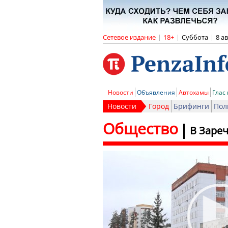
Сетевое издание
|
18+
|
Суббота
|
8 а
Новости
Объявления
Автохамы
Глас
Новости
Город
Брифинги
Пол
Общество
В Заре