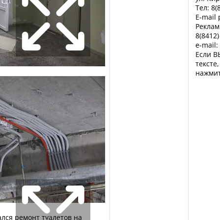
Тел: 8(
E-mail
Реклам
8(8412)
e-mail:
Если В
тексте
нажмит
лся ремонт туалетов на