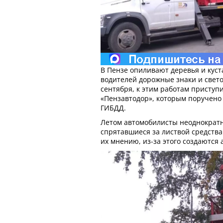
В Пензе опиливают деревья и куст
водителей дорожные знаки и свето
сентября, к этим работам приступ
«Пензавтодор», которым поручен
ГИБДД.
Летом автомобилисты неоднократн
спрятавшиеся за листвой средств
их мнению, из-за этого создаются