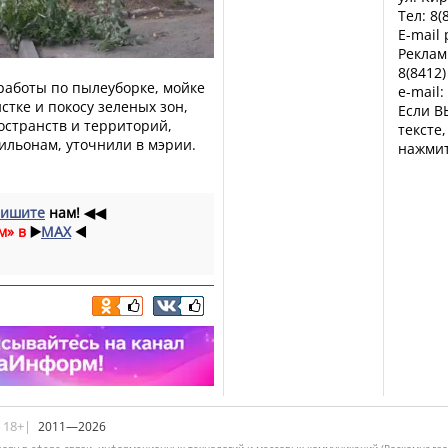
Тел: 8(
E-mail
Реклам
8(8412)
аботы по пылеуборке, мойке
e-mail:
стке и покосу зеленых зон,
Если В
остранств и территорий,
тексте
льонам, уточнили в мэрии.
нажмит
ишите
нам!
◀◀
м» в
▶️
MAX
◀️
|18+|
2011—2026
ору в сфере связи, информационных технологий и массовых коммуникаций (Роскомнадзо