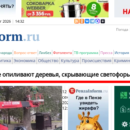
вг 2026
|
14:32
Погода 
 народа
Вопрос-ответ
Ликбез
Фотолента
ТВ-программа
Пресса
История
итика
Экономика
Общество
Культура
Происшествия
Кримин
е опиливают деревья, скрывающие светофоры
12
Пе
сентября
2022,
12:01