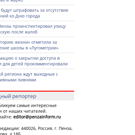
 будут штрафовать за отсутствие
ний ко Дню города
Пензы проинспектировал улицу
скую после жалоб
торию жизни» отметили за
ение школы в «Лугометрии»
ацию о закрытии доступа в
и для детей прокомментировали
й региона ждут выходные с
сивными ливнями
ный репортер
ликуем самые интересные
и от наших читателей.
лайте:
editor
@penzainform.ru
едакции: 440026, Россия, г. Пенза,
ова, д.18Б.