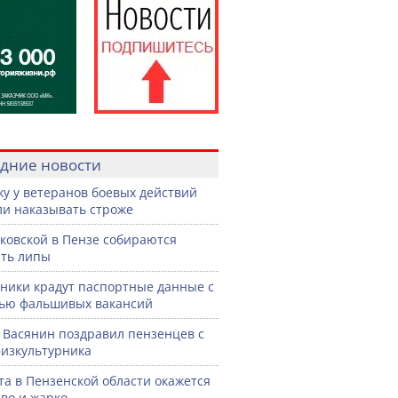
дние новости
жу у ветеранов боевых действий
ли наказывать строже
ковской в Пензе собираются
ть липы
ики крадут паспортные данные с
ью фальшивых вакансий
 Васянин поздравил пензенцев с
изкультурника
ста в Пензенской области окажется
во и жарко