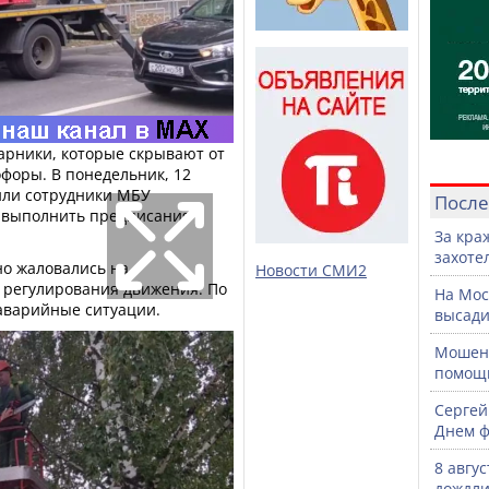
арники, которые скрывают от
форы. В понедельник, 12
или сотрудники МБУ
После
о выполнить предписания
За кра
захоте
о жаловались на
Новости СМИ2
а регулирования движения. По
На Мос
 аварийные ситуации.
высади
Мошенн
помощ
Сергей
Днем ф
8 авгу
дождли