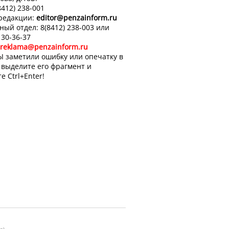
8412) 238-001
 редакции:
editor
@penzainform.ru
ный отдел: 8(8412) 238-003 или
 30-36-37
reklama@penzainform.ru
Ы заметили ошибку или опечатку в
, выделите его фрагмент и
е Ctrl+Enter!
р).