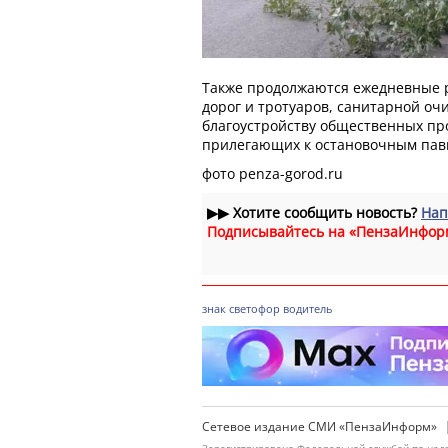
Также продолжаются ежедневные р
дорог и тротуаров, санитарной очи
благоустройству общественных пр
прилегающих к остановочным пави
фото penza-gorod.ru
▶▶
Хотите сообщить новость?
Нап
Подписывайтесь на «ПензаИнфор
знак
светофор
водитель
Сетевое издание СМИ «ПензаИнформ»
Зарегистрировано Федеральной службой по надз