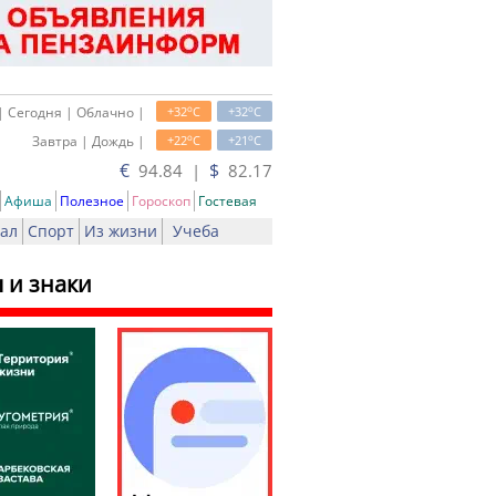
o
o
| Сегодня | Облачно |
+32
C
+32
C
o
o
Завтра | Дождь |
+22
C
+21
C
€
$
94.84 |
82.17
Афиша
Полезное
Гороскоп
Гостевая
ал
Спорт
Из жизни
Учеба
 и знаки
чать