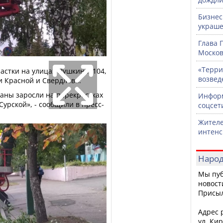
Бизнес
украше
Глава 
Москов
«Терри
астки на улицах Пушкина, 104,
возвед
ии Красной и Свердлова.
аны заросли на перекрестках
Информ
Сурской», - сообщили в пресс-
соцсет
Жителе
интен
Народ
Мы пуб
новост
Присы
Адрес р
ул. Кир