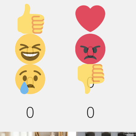
Палец
Лайк!
вверх!
Дикий
Агрессия!
0
0
смех!
Грусть :(
Палец
0
0
вниз!
0
0