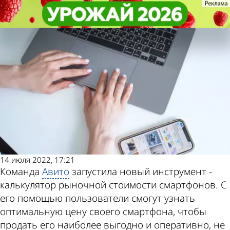
Общество
Общество
Авито определит рыночную цену
Авито определит рыночную цену
смартфона для пользователей
смартфона для пользователей
Другие
Погода и
новости по
курсы валют
теме
в Пензе
14 июля 2022, 17:21
Команда
Авито
запустила новый инструмент -
калькулятор рыночной стоимости смартфонов. С
его помощью пользователи смогут узнать
оптимальную цену своего смартфона, чтобы
продать его наиболее выгодно и оперативно, не