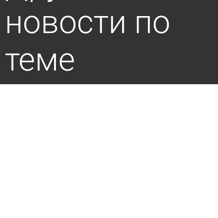
новости по
теме
До скольких процентов можно разряжать
смартфон без вреда?
6 августа 2026 19:30
Ликбез
Назван способ не переплачивать за новый
смартфон
14 июля 2026 12:15
В стране и мире