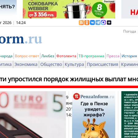
вг 2026
|
14:24
Погода 
 народа
Вопрос-ответ
Ликбез
Фотолента
ТВ-программа
Пресса
История
итика
Экономика
Общество
Культура
Происшествия
Кримин
сти упростился порядок жилищных выплат м
9
Печа
января
2019,
14:29