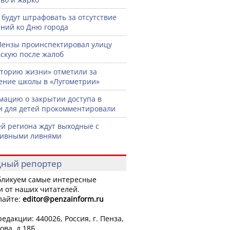
 будут штрафовать за отсутствие
ний ко Дню города
Пензы проинспектировал улицу
скую после жалоб
торию жизни» отметили за
ение школы в «Лугометрии»
ацию о закрытии доступа в
и для детей прокомментировали
й региона ждут выходные с
сивными ливнями
ный репортер
ликуем самые интересные
и от наших читателей.
лайте:
editor
@penzainform.ru
едакции: 440026, Россия, г. Пенза,
ова, д.18Б.