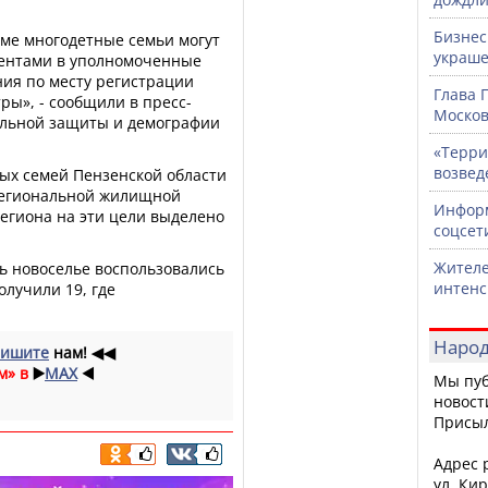
Бизнес
ме многодетные семьи могут
украше
ментами в уполномоченные
ия по месту регистрации
Глава 
ы», - сообщили в пресс-
Москов
альной защиты и демографии
«Терри
возвед
ных семей Пензенской области
региональной жилищной
Информ
региона на эти цели выделено
соцсет
Жителе
ь новоселье воспользовались
интен
лучили 19, где
Народ
ишите
нам!
◀◀
м» в
▶️
MAX
◀️
Мы пуб
новост
Присы
Адрес р
ул. Кир