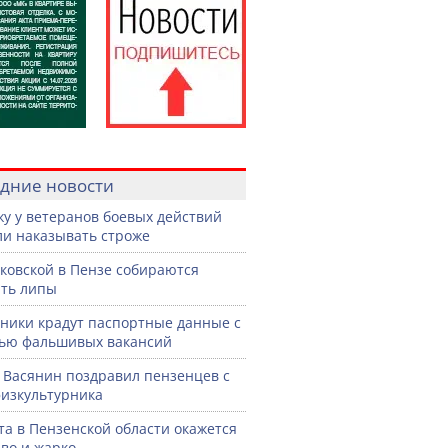
дние новости
жу у ветеранов боевых действий
ли наказывать строже
ковской в Пензе собираются
ть липы
ики крадут паспортные данные с
ью фальшивых вакансий
 Васянин поздравил пензенцев с
изкультурника
ста в Пензенской области окажется
во и жарко