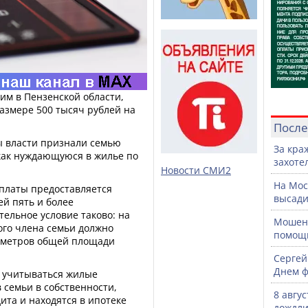
м в Пензенской области,
азмере 500 тысяч рублей на
После
ы власти признали семью
За кра
как нуждающуюся в жилье по
захоте
Новости СМИ2
На Мос
ыплаты предоставляется
высади
й пять и более
ельное условие таково: на
Мошенн
ого члена семьи должно
помощ
х метров общей площади
Сергей
Днем ф
т учитываться жилые
 семьи в собственности,
8 авгу
ита и находятся в ипотеке
дождли