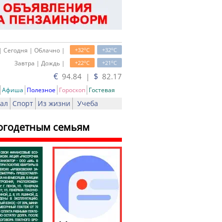
o
o
| Сегодня | Облачно |
+32
C
+32
C
o
o
Завтра | Дождь |
+22
C
+21
C
€
$
94.84 |
82.17
Афиша
Полезное
Гороскоп
Гостевая
ал
Спорт
Из жизни
Учеба
ногодетным семьям
ть