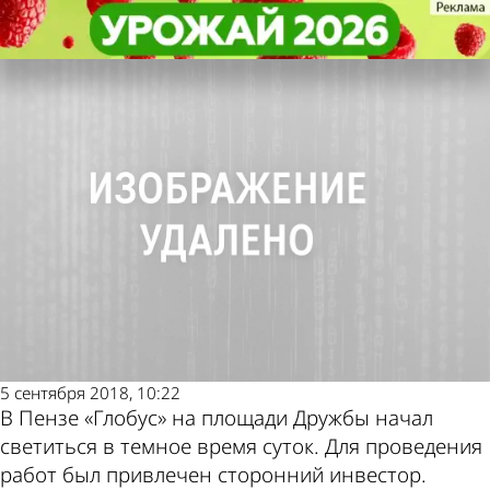
Общество
Общество
В Пензе запустили подсветку
В Пензе запустили подсветку
Другие новости по
Погода и курсы
«Глобуса» на площади Дружбы
«Глобуса» на площади Дружбы
теме
валют в Пензе
5 сентября 2018, 10:22
В Пензе «Глобус» на площади Дружбы начал
светиться в темное время суток. Для проведения
работ был привлечен сторонний инвестор.