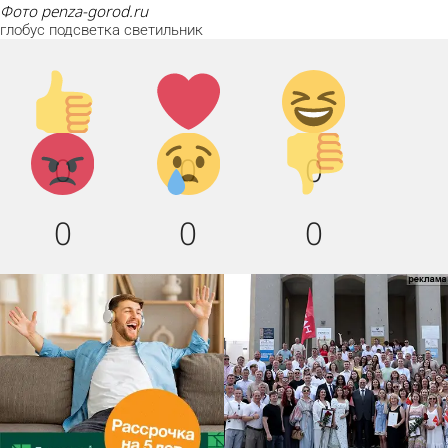
Фото penza-gorod.ru
глобус
подсветка
светильник
Палец
Лайк!
Дикий
вверх!
смех!
Агрессия!
Грусть
Палец
0
0
0
:(
вниз!
0
0
0