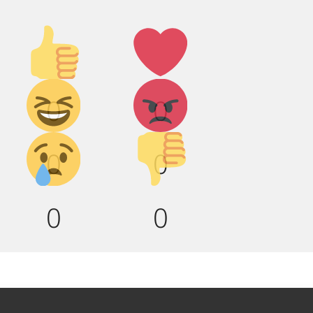
Палец
Лайк!
вверх!
Дикий
Агрессия!
0
0
смех!
Грусть :(
Палец
0
0
вниз!
0
0