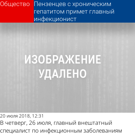
Общество
Общество
Пензенцев с хроническим
Пензенцев с хроническим
Другие новости
Погода и курсы
гепатитом примет главный
гепатитом примет главный
инфекционист
инфекционист
по теме
валют в Пензе
20 июля 2018, 12:31
В четверг, 26 июля, главный внештатный
специалист по инфекционным заболеваниям