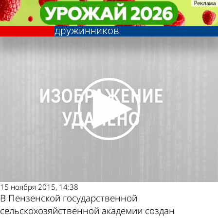
Общество
Общество
В ПГСХА создан первый
В ПГСХА создан первый
Другие новости по
Погода и курсы
студенческий отряд народных
студенческий отряд народных
дружинников
дружинников
теме
валют в Пензе
15 ноября 2015, 14:38
В Пензенской государственной
сельскохозяйственной академии создан