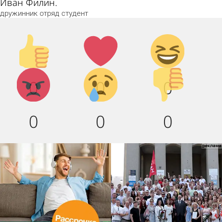
Иван Филин.
дружинник
отряд
студент
Палец
Лайк!
Дикий
вверх!
смех!
Агрессия!
Грусть
Палец
0
0
0
:(
вниз!
0
0
0