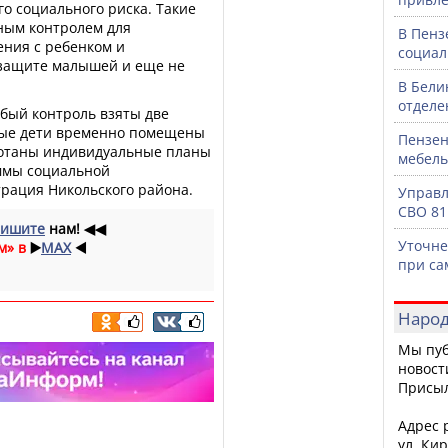
о социального риска. Такие
ым контролем для
В Пенз
ния с ребенком и
социал
 защите малышей и еще не
В Бели
отделе
собый контроль взяты две
ные дети временно помещены
Пензен
ботаны индивидуальные планы
мебель
ммы социальной
рация Никольского района.
Управл
СВО 81
ишите
нам!
◀◀
Уточне
м» в
▶️
MAX
◀️
при са
Народ
Мы пуб
новост
Присы
Адрес р
ул. Кир