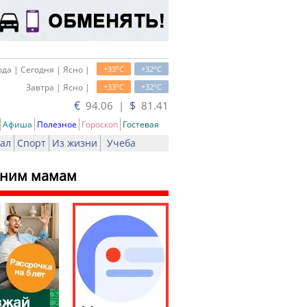
o
o
да | Сегодня | Ясно |
+33
C
+32
C
o
o
Завтра | Ясно |
+33
C
+32
C
€
$
94.06 |
81.41
Афиша
Полезное
Гороскоп
Гостевая
ал
Спорт
Из жизни
Учеба
тним мамам
ь