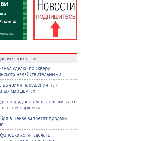
дние новости
изнал сделки по скверу
нского недействительными
е выявили нарушения на 4
сных маршрутах
ден порядок предоставления карт
сплатной парковки
ября в Пензе запретят продажу
ля
Кузнецка хотят сделать
кательным для туристов