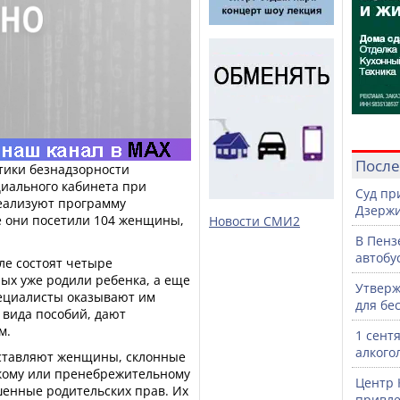
После
тики безнадзорности
иального кабинета при
Суд пр
еализуют программу
Дзержи
ие они посетили 104 женщины,
Новости СМИ2
В Пенз
автобу
ле состоят четыре
ых уже родили ребенка, а еще
Утверж
пециалисты оказывают им
для бе
вида пособий, дают
м.
1 сент
алкого
ставляют женщины, склонные
кому или пренебрежительному
Центр 
енные родительских прав. Их
привле