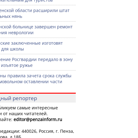
енской области расширили штат
ьных нянь
нской больнице завершен ремонт
ния неврологии
ские заключенные изготовят
 для школы
ение Росгвардии передало в зону
 изъятое ружье
ны правила зачета срока службы
мовольном оставлении части
ный репортер
ликуем самые интересные
и от наших читателей.
лайте:
editor
@penzainform.ru
едакции: 440026, Россия, г. Пенза,
ова, д.18Б.