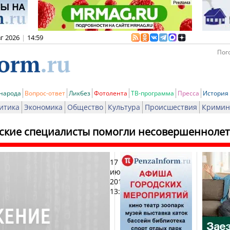
вг 2026
|
14:59
Пого
 народа
Вопрос-ответ
Ликбез
Фотолента
ТВ-программа
Пресса
История
итика
Экономика
Общество
Культура
Происшествия
Кримин
ские специалисты помогли несовершенноле
17
Печат
июля
2014,
13:12