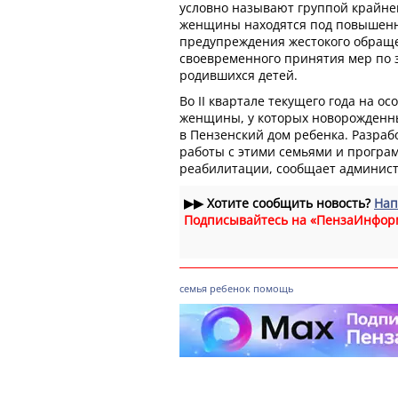
условно называют группой крайнег
женщины находятся под повышенн
предупреждения жестокого обраще
своевременного принятия мер по
родившихся детей.
Во II квартале текущего года на о
женщины, у которых новорожден
в Пензенский дом ребенка. Разра
работы с этими семьями и програ
реабилитации, сообщает админист
▶▶
Хотите сообщить новость?
Нап
Подписывайтесь на «ПензаИнфор
семья
ребенок
помощь