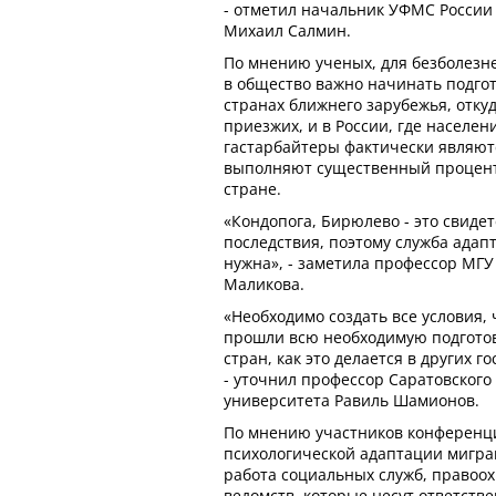
- отметил начальник УФМС России
Михаил Салмин.
По мнению ученых, для безболезн
в общество важно начинать подгото
странах ближнего зарубежья, отку
приезжих, и в России, где населен
гастарбайтеры фактически являю
выполняют существенный процент
стране.
«Кондопога, Бирюлево - это свидет
последствия, поэтому служба адап
нужна», - заметила профессор МГУ
Маликова.
«Необходимо создать все условия,
прошли всю необходимую подготовк
стран, как это делается в других 
- уточнил профессор Саратовского
университета Равиль Шамионов.
По мнению участников конференци
психологической адаптации мигра
работа социальных служб, правоох
ведомств, которые несут ответстве