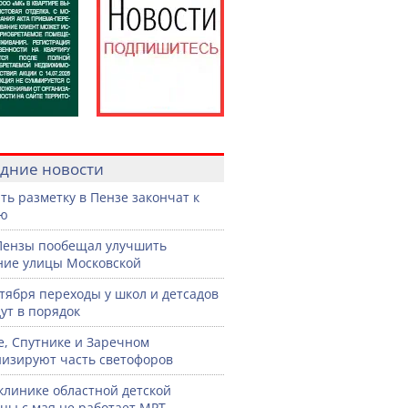
дние новости
ть разметку в Пензе закончат к
рю
Пензы пообещал улучшить
ние улицы Московской
нтября переходы у школ и детсадов
ут в порядок
е, Спутнике и Заречном
изируют часть светофоров
клинике областной детской
цы с мая не работает МРТ