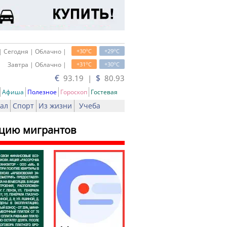
o
o
| Сегодня | Облачно |
+30
C
+29
C
o
o
Завтра | Облачно |
+31
C
+30
C
€
$
93.19 |
80.93
Афиша
Полезное
Гороскоп
Гостевая
ал
Спорт
Из жизни
Учеба
ацию мигрантов