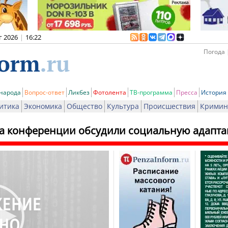
г 2026
|
16:22
Погода 
 народа
Вопрос-ответ
Ликбез
Фотолента
ТВ-программа
Пресса
История
итика
Экономика
Общество
Культура
Происшествия
Кримин
на конференции обсудили социальную адапт