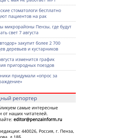
ские стоматологи бесплатно
уют пациентов на рак
ы микрорайоны Пензы, где будут
ать свет 7 августа
втодор» закупит более 2 700
ев деревьев и кустарников
 августа изменится график
ия пригородных поездов
ики придумали «опрос за
раждение»
ный репортер
ликуем самые интересные
и от наших читателей.
лайте:
editor
@penzainform.ru
едакции: 440026, Россия, г. Пенза,
ова, д.18Б.