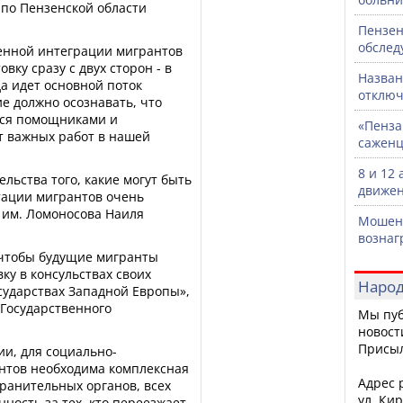
 по Пензенской области
Пензен
обслед
енной интеграции мигрантов
вку сразу с двух сторон - в
Назван
да идет основной поток
отключ
ие должно осознавать, что
тся помощниками и
«Пенза
 важных работ в нашей
саженц
8 и 12
ельства того, какие могут быть
движен
тации мигрантов очень
 им. Ломоносова Наиля
Мошенн
вознаг
 чтобы будущие мигранты
у в консульствах своих
Народ
государствах Западной Европы»,
 Государственного
Мы пуб
новост
Присы
и, для социально-
нтов необходима комплексная
Адрес р
ранительных органов, всех
ул. Кир
нность за тех, кто переезжает