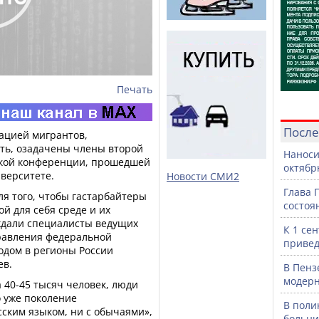
Печать
После
ацией мигрантов,
ть, озадачены члены второй
Наноси
кой конференции, прошедшей
октяб
верситете.
Новости СМИ2
Глава 
ля того, чтобы гастарбайтеры
состоя
й для себя среде и их
ждали специалисты ведущих
К 1 се
равления федеральной
привед
одом в регионы России
ев.
В Пенз
модерн
а 40-45 тысяч человек, люди
 уже поколение
В поли
сским языком, ни с обычаями»,
больни