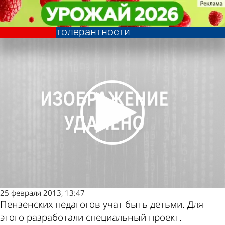
Общество
Общество
На педагогах Пензы опробовали
На педагогах Пензы опробовали
Другие новости по
Погода и курсы
методику внедрения
методику внедрения
толерантности
толерантности
теме
валют в Пензе
25 февраля 2013, 13:47
Пензенских педагогов учат быть детьми. Для
этого разработали специальный проект.