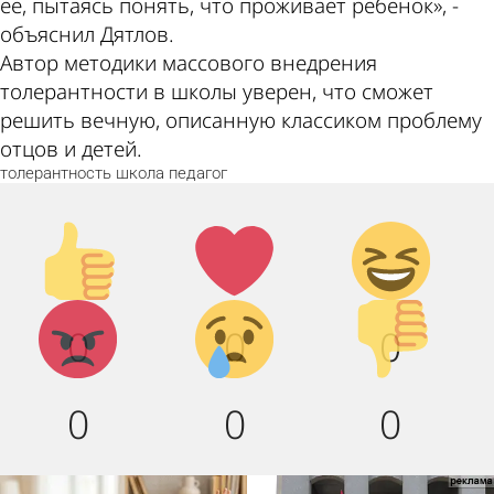
ее, пытаясь понять, что проживает ребенок», -
объяснил Дятлов.
Автор методики массового внедрения
толерантности в школы уверен, что сможет
решить вечную, описанную классиком проблему
отцов и детей.
толерантность
школа
педагог
Палец
Лайк!
Дикий
вверх!
смех!
Агрессия!
Грусть :
Палец
0
0
0
(
вниз!
0
0
0