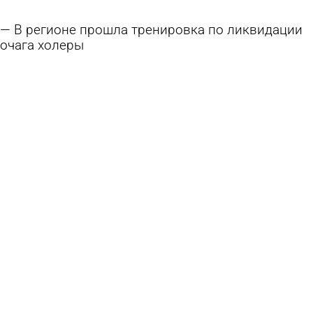
В регионе прошла тренировка по ликвидации
очага холеры
29 мая 2026 12:47
Общество
В колонии № 4 осужденные отработали
действия при пожаре
27 мая 2026 10:47
Общество
Жители Сердобского района могут услышать
звуки взрывов и полета БПЛА
26 мая 2026 08:03
Общество
Пензенцев призвали не поддаваться панике
из-за учений