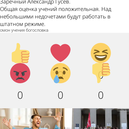
Заречный Александр Гусев.
Общая оценка учений положительная. Над
небольшими недочетами будут работать в
штатном режиме.
омон
учения
богословка
Палец
Лайк!
Дикий
вверх!
смех!
Агрессия!
Грусть :
Палец
0
0
0
(
вниз!
0
0
0