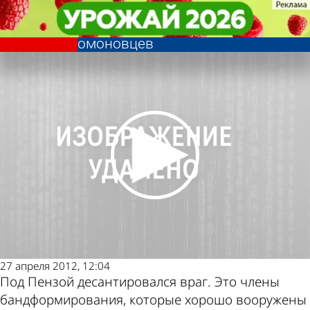
Общество
Общество
В районе Богословки прошли
В районе Богословки прошли
Другие новости по
Погода и курсы
большие тактические учения
большие тактические учения
омоновцев
омоновцев
теме
валют в Пензе
27 апреля 2012, 12:04
Под Пензой десантировался враг. Это члены
бандформирования, которые хорошо вооружены