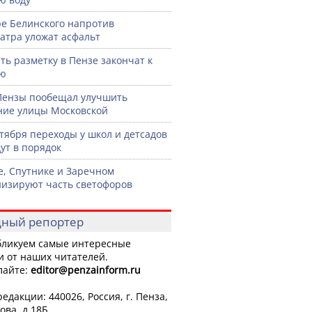
ре Белинского напротив
атра уложат асфальт
ть разметку в Пензе закончат к
рю
Пензы пообещал улучшить
ние улицы Московской
нтября переходы у школ и детсадов
ут в порядок
е, Спутнике и Заречном
изируют часть светофоров
ный репортер
ликуем самые интересные
и от наших читателей.
лайте:
editor
@penzainform.ru
едакции: 440026, Россия, г. Пенза,
ова, д.18Б.