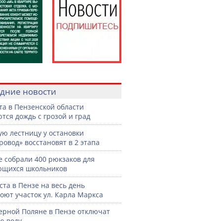
дние новости
ста в Пензенской области
тся дождь с грозой и град
ую лестницу у остановки
ровод» восстановят в 2 этапа
е собрали 400 рюкзаков для
ющихся школьников
уста в Пензе на весь день
оют участок ул. Карла Маркса
ерной Поляне в Пензе отключат
ю воду