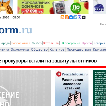
вг 2026
|
08:00
Пого
 народа
Вопрос-ответ
Ликбез
Фотолента
ТВ-программа
Пресса
История
итика
Экономика
Общество
Культура
Происшествия
Кримин
е прокуроры встали на защиту льготников