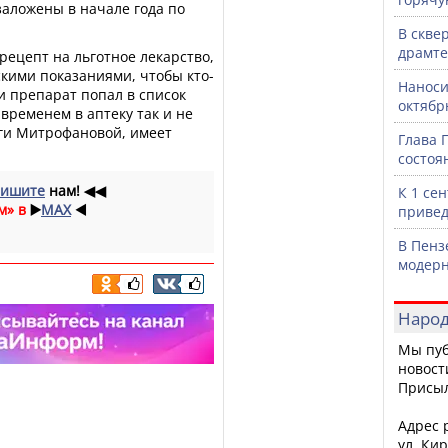
заложены в начале года по
В скве
драмте
рецепт на льготное лекарство,
кими показаниями, чтобы кто-
Наноси
ли препарат попал в список
октяб
временем в аптеку так и не
ьги Митрофановой, имеет
Глава 
состоя
ишите
нам!
◀◀
К 1 се
м» в
▶️
MAX
◀️
привед
В Пенз
модерн
Народ
Мы пуб
новост
Присы
Адрес р
ул. Кир