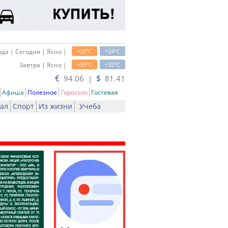
o
o
да | Сегодня | Ясно |
+25
C
+24
C
o
o
Завтра | Ясно |
+33
C
+32
C
€
$
94.06 |
81.41
Афиша
Полезное
Гороскоп
Гостевая
ал
Спорт
Из жизни
Учеба