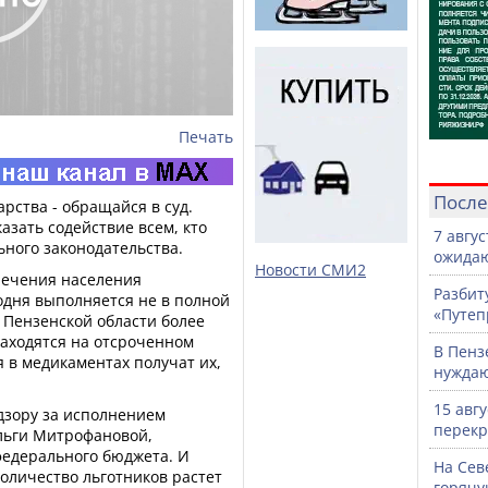
Печать
После
рства - обращайся в суд.
азать содействие всем, кто
7 авгу
ного законодательства.
ожидаю
Новости СМИ2
печения населения
Разбит
дня выполняется не в полной
«Путеп
В Пензенской области более
находятся на отсроченном
В Пенз
 в медикаментах получат их,
нужда
15 авг
дзору за исполнением
перекр
льги Митрофановой,
федерального бюджета. И
На Сев
 Количество льготников растет
горячу