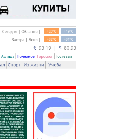
o
o
| Сегодня | Облачно |
+20
C
+19
C
o
o
Завтра | Ясно |
+32
C
+31
C
€
$
93.19 |
80.93
Афиша
Полезное
Гороскоп
Гостевая
ал
Спорт
Из жизни
Учеба