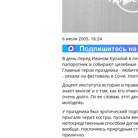
6 июля 2005, 16:24
В день перед Иваном Купалой в пе
папоротник и собирают целебные 
Главные герои праздника - любит
- уехали на фестиваль в Сочи, поэ
Доцент института истории и права
знает многое и о том, как его отм
очень долго. По ее словам, этот д
молодежь.
У праздника был эротический под
прыгали через костры, пускали ве
непосредственным способом догов
вообще, поклоняясь природным ст
прилично.