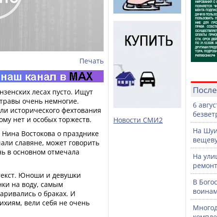
Печать
После
нзенских лесах пусто. Ищут
травы очень немногие.
6 авгу
ели исторического фехтования
безвет
тому нет и особых торжеств.
Новости СМИ2
На Шуи
 Нина Востокова о празднике
вещев
ечали славяне, может говорить
ень в основном отмечала
На ули
ремонт
текст. Юноши и девушки
В Бого
нки на воду, самым
воинам
аривались о браках. И
ихиям, вели себя не очень
Многод
компле