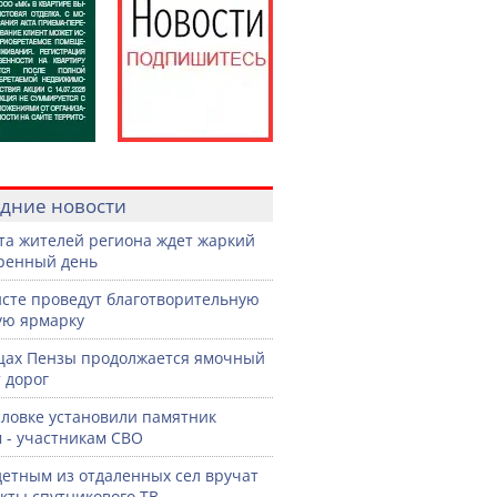
дние новости
ста жителей региона ждет жаркий
ренный день
сте проведут благотворительную
ую ярмарку
цах Пензы продолжается ямочный
 дорог
словке установили памятник
 - участникам СВО
етным из отдаленных сел вручат
кты спутникового ТВ