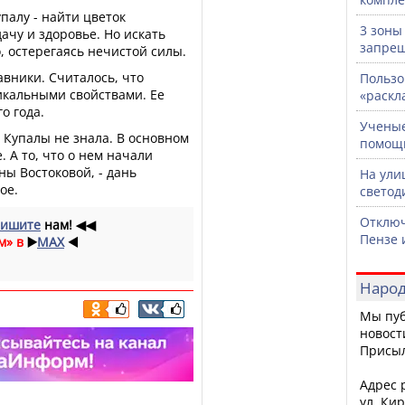
палу - найти цветок
3 зоны
ачу и здоровье. Но искать
запрещ
, остерегаясь нечистой силы.
вники. Считалось, что
Пользо
икальными свойствами. Ее
«раскл
о года.
Ученые
 Купалы не знала. В основном
помощ
 А то, что о нем начали
ы Востоковой, - дань
На ули
ое.
светод
Отключ
ишите
нам!
◀◀
Пензе 
м» в
▶️
MAX
◀️
Народ
Мы пуб
новост
Присы
Адрес р
ул. Кир