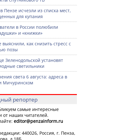
 в Пензе исчезли из списка мест,
енных для купания
ватели в России полюбили
адушки» и «книжки»
 выяснили, как снизить стресс с
ью позы
це Зеленодольской установят
иодные светильники
ения света 6 августа: адреса в
и Мичуринском
ный репортер
ликуем самые интересные
и от наших читателей.
лайте:
editor
@penzainform.ru
едакции: 440026, Россия, г. Пенза,
ова, д.18Б.