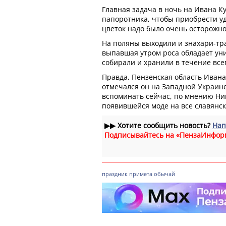
Главная задача в ночь на Ивана Ку
папоротника, чтобы приобрести уд
цветок надо было очень осторожно
На поляны выходили и знахари-тра
выпавшая утром роса обладает ун
собирали и хранили в течение всег
Правда, Пензенская область Ивана
отмечался он на Западной Украине.
вспоминать сейчас, по мнению Нин
появившейся моде на все славянск
▶▶
Хотите сообщить новость?
Нап
Подписывайтесь на «ПензаИнфор
праздник
примета
обычай