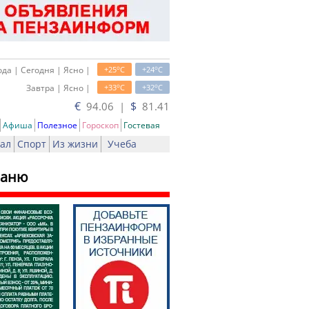
o
o
да | Сегодня | Ясно |
+25
C
+24
C
o
o
Завтра | Ясно |
+33
C
+32
C
€
$
94.06 |
81.41
Афиша
Полезное
Гороскоп
Гостевая
ал
Спорт
Из жизни
Учеба
баню