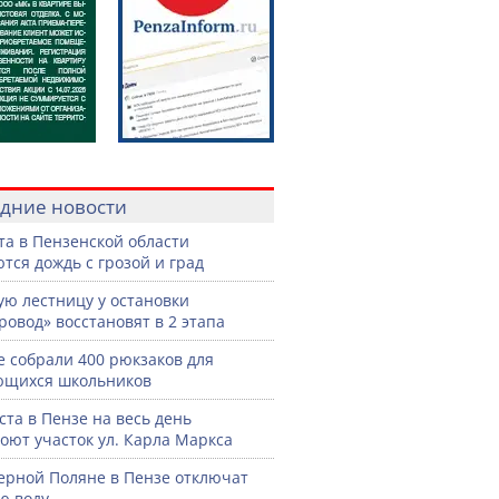
дние новости
ста в Пензенской области
тся дождь с грозой и град
ую лестницу у остановки
ровод» восстановят в 2 этапа
е собрали 400 рюкзаков для
ющихся школьников
уста в Пензе на весь день
оют участок ул. Карла Маркса
ерной Поляне в Пензе отключат
ю воду