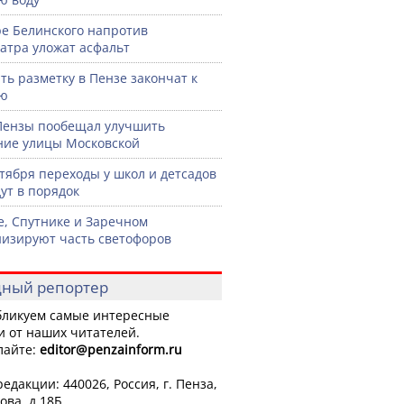
ре Белинского напротив
атра уложат асфальт
ть разметку в Пензе закончат к
рю
Пензы пообещал улучшить
ние улицы Московской
нтября переходы у школ и детсадов
ут в порядок
е, Спутнике и Заречном
изируют часть светофоров
ный репортер
ликуем самые интересные
и от наших читателей.
лайте:
editor
@penzainform.ru
едакции: 440026, Россия, г. Пенза,
ова, д.18Б.