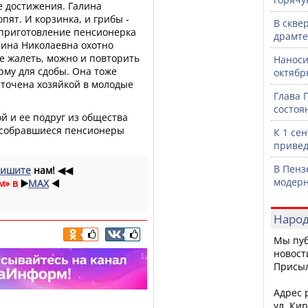
 достижения. Галина
пят. И корзинка, и грибы -
В скве
 приготовление пенсионерка
драмте
алина Николаевна охотно
е жалеть, можно и повторить
Наноси
рму для сдобы. Она тоже
октяб
ыточена хозяйкой в молодые
Глава 
состоя
й и ее подруг из общества
 собравшиеся пенсионеры
К 1 се
привед
В Пенз
ишите
нам!
◀◀
модерн
м» в
▶️
MAX
◀️
Народ
Мы пуб
новост
Присы
Адрес р
ул. Кир