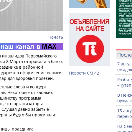
Печать
После
и инвалидов Первомайского
я 8 Марта отправили в баню.
7 авгу
разднике в районной
ожидаю
одарочно оформление веники.
Новости СМИ2
ар для здоровья полезен.
Разбит
«Путеп
еплые слова и концерт
за». Некоторые от звонких
В Пенз
льшинству программа
нужда
т, что организаторы
 Слушая давно забытые
15 авг
тераны будто бы проживали
перекр
На Сев
тницы праздника
горячу