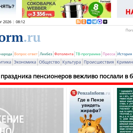
вг 2026
|
08:12
Пого
 народа
Вопрос-ответ
Ликбез
Фотолента
ТВ-программа
Пресса
История
итика
Экономика
Общество
Культура
Происшествия
Кримин
ь праздника пенсионеров вежливо послали в 