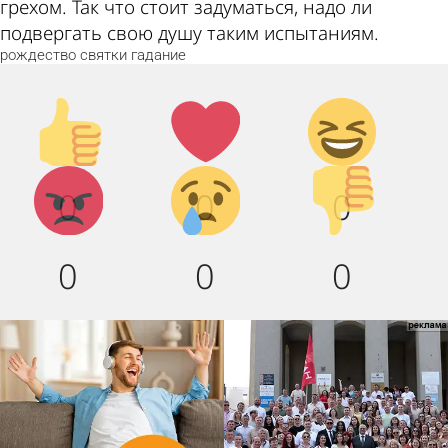
грехом. Так что стоит задуматься, надо ли
подвергать свою душу таким испытаниям.
рождество
святки
гадание
Палец
Лайк!
Дикий
вверх!
смех!
Агрессия!
Грусть :
Палец
0
0
0
(
вниз!
0
0
0