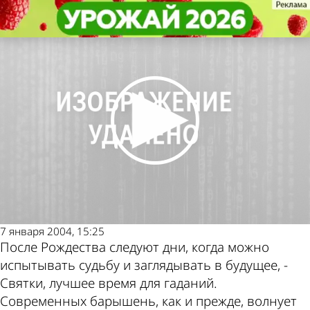
Общество
Общество
Раз в крещенский вечерок...
Раз в крещенский вечерок...
Последние новости
Погода и курсы
валют в Пензе
7 января 2004, 15:25
После Рождества следуют дни, когда можно
испытывать судьбу и заглядывать в будущее, -
Святки, лучшее время для гаданий.
Современных барышень, как и прежде, волнует