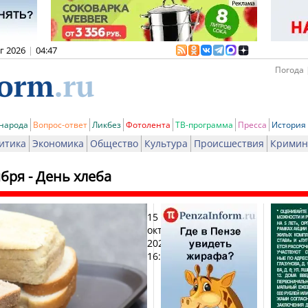
вг 2026
|
04:47
Погода 
 народа
Вопрос-ответ
Ликбез
Фотолента
ТВ-программа
Пресса
История
итика
Экономика
Общество
Культура
Происшествия
Кримин
ября - День хлеба
15
Печ
октября
2025,
16:42