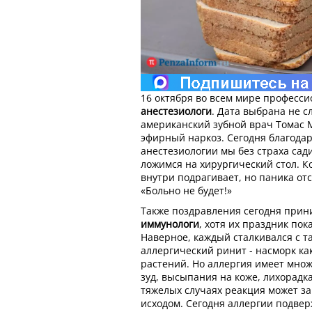
16 октября во всем мире професс
анестезиологи
. Дата выбрана не с
американский зубной врач Томас
эфирный наркоз. Сегодня благода
анестезиологии мы без страха сад
ложимся на хирургический стол. К
внутри подрагивает, но паника отс
«Больно не будет!»
Также поздравления сегодня при
иммунологи
, хотя их праздник по
Наверное, каждый сталкивался с т
аллергический ринит - насморк ка
растений. Но аллергия имеет множ
зуд, высыпания на коже, лихорадк
тяжелых случаях реакция может з
исходом. Сегодня аллергии подве