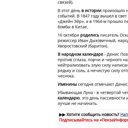
связей).
В этот день
в истории
произошло н
событий. В 1847 году вышел в све
«Джейн Эйр», а в 1964-м прошло 
бомбы в Китае.
16 октября
родились
писатель Оск
режиссер Иван Дыховичный, наро
Хворостовский (баритон).
В народном календаре
- Денис Поз
против сглаза, порчи и черного н
нейтрализовать злую силу написа
редьку и соль, а нечистую силу от
чеснока.
Именины
сегодня отмечают Денис,
Убывающая Луна - в четвертой че
календарю
, это день пассивности
лучше не начинать.
▶▶
Хотите сообщить новость?
Нап
Подписывайтесь на «ПензаИнфор