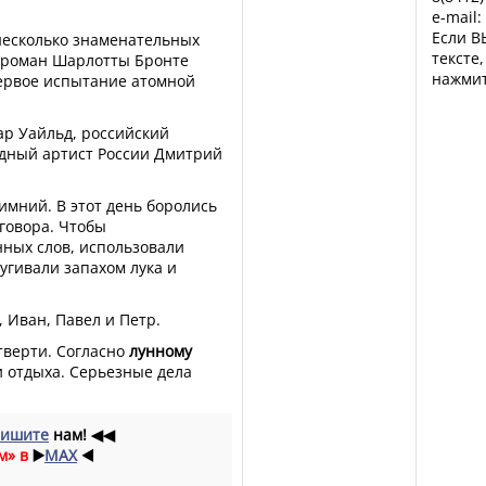
e-mail:
Если В
есколько знаменательных
тексте
т роман Шарлотты Бронте
нажмит
первое испытание атомной
ар Уайльд, российский
дный артист России Дмитрий
имний. В этот день боролись
аговора. Чтобы
нных слов, использовали
пугивали запахом лука и
 Иван, Павел и Петр.
тверти. Согласно
лунному
 и отдыха. Серьезные дела
ишите
нам!
◀◀
м» в
▶️
MAX
◀️