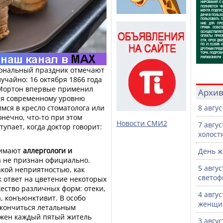
иональный праздник отмечают
лучайно: 16 октября 1866 года
 Мортон впервые применил
Архи
ря современному уровню
имся в кресло стоматолога или
8 авгу
онечно, что-то при этом
Новости СМИ2
7 авгу
тупает, когда доктор говорит:
холост
нимают
аллергологи и
День ж
ка не признан официально.
5 авгу
акой неприятностью, как
светоф
к ответ на цветение некоторых
ество различных форм: отеки,
4 авгу
а, конъюнктивит. В особо
женщи
акончиться летальным
ржен каждый пятый житель
3 авгу