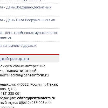
ста - День Воздушно-десантных
ста - День Тыла Вооруженных сил
я - День необычных музыкальных
ментов
я вспомним о друзьях
ный репортер
ликуем самые интересные
и от наших читателей.
лайте:
editor
@penzainform.ru
едакции: 440026, Россия, г. Пенза,
ова, д.18Б.
8412) 238-001
 редакции:
editor
@penzainform.ru
ный отдел: 8(8412) 238-003 или
 30-36-37