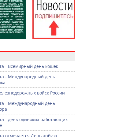
в
ста - Всемирный день кошек
ста - Международный день
яка
елезнодорожных войск России
ста - Международный день
ора
ста - день одиноких работающих
н
ста отмечается День арбуза