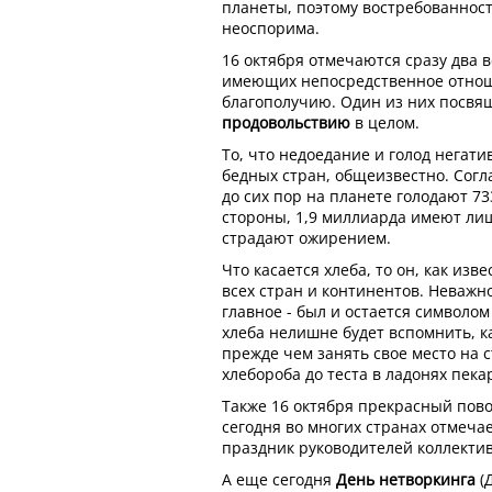
планеты, поэтому востребованност
неоспорима.
16 октября отмечаются сразу два 
имеющих непосредственное отнош
благополучию. Один из них посв
продовольствию
в целом.
То, что недоедание и голод негат
бедных стран, общеизвестно. Согл
до сих пор на планете голодают 73
стороны, 1,9 миллиарда имеют лиш
страдают ожирением.
Что касается хлеба, то он, как изве
всех стран и континентов. Неважно
главное - был и остается символо
хлеба нелишне будет вспомнить, к
прежде чем занять свое место на с
хлебороба до теста в ладонях пека
Также 16 октября прекрасный пово
сегодня во многих странах отмеч
праздник руководителей коллектив
А еще сегодня
День нетворкинга
(