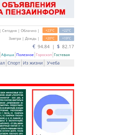
o
o
| Сегодня | Облачно |
+23
C
+22
C
o
o
Завтра | Дождь |
+20
C
+19
C
€
$
94.84 |
82.17
Афиша
Полезное
Гороскоп
Гостевая
ал
Спорт
Из жизни
Учеба
ать