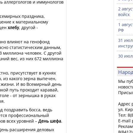
ь аллергологов и иммунологов
2 авгу
войск
всемирных праздника,
ение к материальному
1 авгу
ящен
хлебу
, другой -
РФ
31 июл
ивно влияют на генофонд
инстру
асно статистическим данным,
3 миллиона человек. С другой
30 июл
ний вес, из них 672 миллиона
Народ
стно, присутствует в кухнях
, из какого зерна выпечен,
Мы пуб
м жизни. И во Всемирный день
новост
акой путь проходит каравай,
Присы
толе - от зернышка в руках
ря.
Адрес р
ул. Кир
д поздравить босса, ведь
Тел: 8(
ается профессиональный
E-mail
ов всех уровней –
День шефа
.
Реклам
День расширения деловых
8(8412)