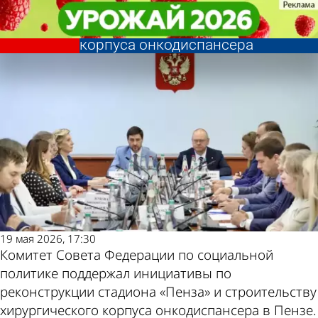
Политика
Политика
В Совфеде поддержали
В Совфеде поддержали
строительство еще одного
строительство еще одного
Другие новости
Погода и курсы
корпуса онкодиспансера
корпуса онкодиспансера
по теме
валют в Пензе
19 мая 2026, 17:30
Комитет Совета Федерации по социальной
политике поддержал инициативы по
реконструкции стадиона «Пенза» и строительству
хирургического корпуса онкодиспансера в Пензе.