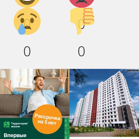
Грусть :(
Палец
0
0
вниз!
0
0