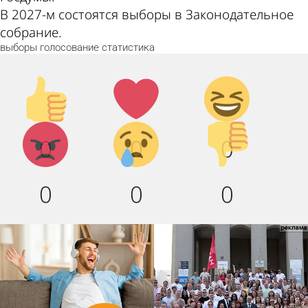
В 2027-м состоятся выборы в Законодательное
собрание.
выборы
голосование
статистика
Палец
Лайк!
Дикий
вверх!
смех!
Агрессия!
Грусть
Палец
0
0
0
:(
вниз!
0
0
0