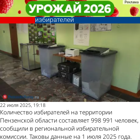
Политика
Политика
В Пензенской области
В Пензенской области
Другие новости по
Погода и курсы
сократилось количество
сократилось количество
избирателей
избирателей
теме
валют в Пензе
22 июля 2025, 19:18
Количество избирателей на территории
Пензенской области составляет 998 991 человек,
сообщили в региональной избирательной
комиссии. Таковы данные на 1 июля 2025 года.