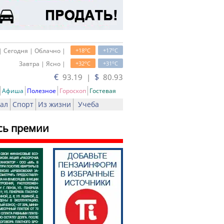
o
o
| Сегодня | Облачно |
+18
C
+17
C
o
o
Завтра | Ясно |
+32
C
+31
C
€
$
93.19 |
80.93
Афиша
Полезное
Гороскоп
Гостевая
ал
Спорт
Из жизни
Учеба
сь премии
ть