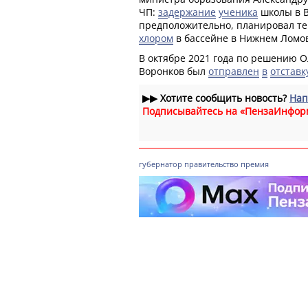
ЧП:
задержание
ученика
школы в В
предположительно, планировал те
хлором
в бассейне в Нижнем Ломо
В октябре 2021 года по решению 
Воронков был
отправлен
в
отставк
▶▶
Хотите сообщить новость?
Нап
Подписывайтесь на «ПензаИнфор
губернатор
правительство
премия