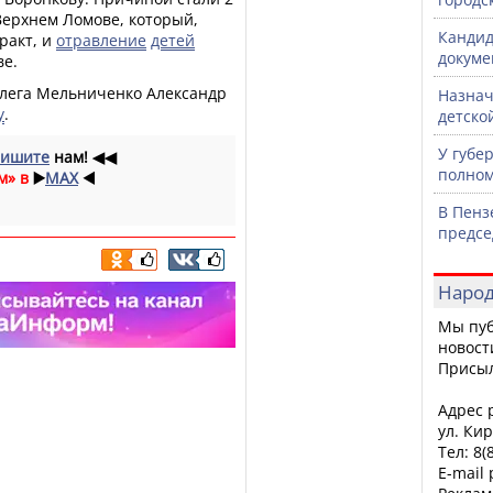
ерхнем Ломове, который,
Кандид
ракт, и
отравление
детей
докуме
ве.
Олега Мельниченко Александр
Назнач
у
.
детско
У губе
ишите
нам!
◀◀
полном
м» в
▶️
MAX
◀️
В Пенз
предсе
Народ
Мы пуб
новост
Присы
Адрес р
ул. Кир
Тел: 8(
E-mail