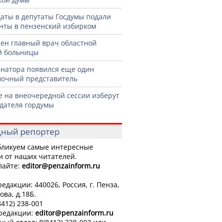
аты в депутаты Госдумы подали
нты в пензенский избирком
ен главный врач областной
й больницы
рнатора появился еще один
очный представитель
е на внеочередной сессии изберут
дателя гордумы
ный репортер
ликуем самые интересные
и от наших читателей.
лайте:
editor
@penzainform.ru
едакции: 440026, Россия, г. Пенза,
ова, д.18Б.
8412) 238-001
 редакции:
editor
@penzainform.ru