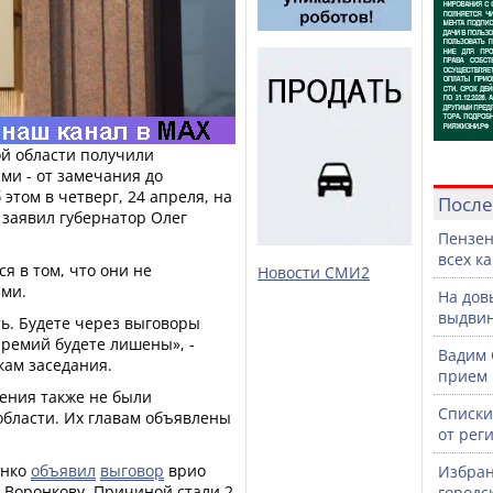
ой области получили
ми - от замечания до
этом в четверг, 24 апреля, на
После
 заявил губернатор Олег
Пензен
всех к
я в том, что они не
Новости СМИ2
ями.
На дов
выдвин
ть. Будете через выговоры
премий будете лишены», -
Вадим 
кам заседания.
прием 
чения также не были
Списки
области. Их главам объявлены
от рег
енко
объявил
выговор
врио
Избран
 Воронкову. Причиной стали 2
городс