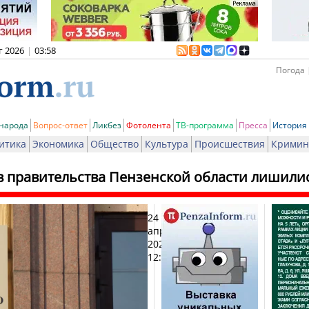
г 2026
|
03:58
Погода 
 народа
Вопрос-ответ
Ликбез
Фотолента
ТВ-программа
Пресса
История
итика
Экономика
Общество
Культура
Происшествия
Кримин
в правительства Пензенской области лишили
24
Печа
апреля
2025,
12:07