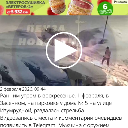
Происшествия
На улице Изумрудной в
Засечном устроили стрельбу
Происшествия
На улице Изумрудной в
Засечном устроили стрельбу
Другие новости
Погода и курсы
по теме
валют в Пензе
2 февраля 2026, 09:44
Ранним утром в воскресенье, 1 февраля, в
Засечном, на парковке у дома № 5 на улице
Изумрудной, раздалась стрельба.
Видеозапись с места и комментарии очевидцев
появились в Telegram. Мужчина с оружием