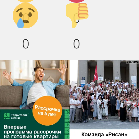
Грусть :(
Палец
0
0
вниз!
0
0