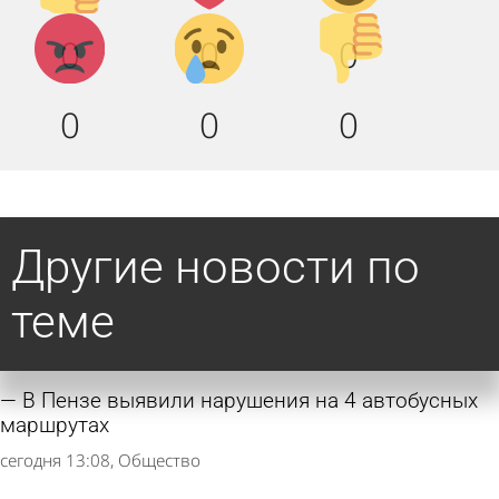
Агрессия!
Грусть
Палец
0
0
0
:(
вниз!
0
0
0
Другие новости по
теме
В Пензе выявили нарушения на 4 автобусных
маршрутах
сегодня 13:08
Общество