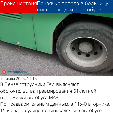
Происшествия
Происшествия
Пензячка попала в больницу
Пензячка попала в больницу
Другие новости по
Погода и курсы
после поездки в автобусе
после поездки в автобусе
теме
валют в Пензе
16 июля 2025, 11:15
В Пензе сотрудники ГАИ выясняют
обстоятельства травмирования 61-летней
пассажирки автобуса МАЗ.
По предварительным данным, в 11:40 вторника,
15 июля, на улице Ленинградской в автобусе,