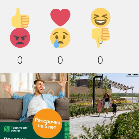
Палец
Лайк!
Дикий
вверх!
смех!
Агрессия!
Грусть
Палец
0
0
0
:(
вниз!
0
0
0