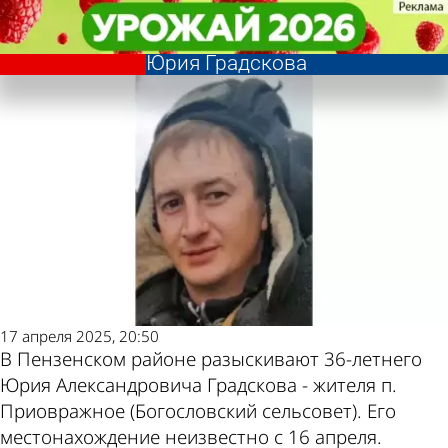
Происшествия
Происшествия
В Пензенском районе
В Пензенском районе
Другие новости по
Погода и курсы
разыскивают 36-летнего
разыскивают 36-летнего
Юрия Градскова
Юрия Градскова
теме
валют в Пензе
17 апреля 2025, 20:50
В Пензенском районе разыскивают 36-летнего
Юрия Александровича Градскова - жителя п.
Приовражное (Богословский сельсовет). Его
местонахождение неизвестно с 16 апреля.