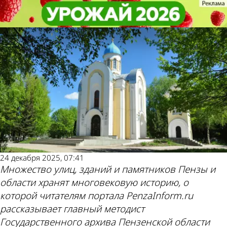
История
История
История Пензы: Часовне Михаила
История Пензы: Часовне Михаила
Архангела 25 лет
Архангела 25 лет
Другие новости
Погода и курсы
по теме
валют в Пензе
24 декабря 2025, 07:41
Множество улиц, зданий и памятников Пензы и
области хранят многовековую историю, о
которой читателям портала PenzaInform.ru
рассказывает главный методист
Государственного архива Пензенской области