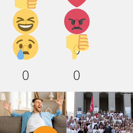
Дикий
Агрессия!
1
0
смех!
Грусть :(
Палец
0
0
вниз!
0
0