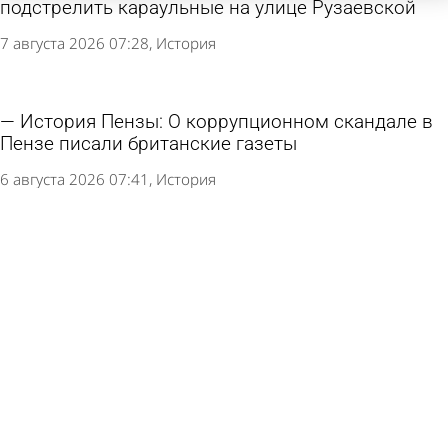
подстрелить караульные на улице Рузаевской
7 августа 2026 07:28
История
История Пензы: О коррупционном скандале в
Пензе писали британские газеты
6 августа 2026 07:41
История
История Пензы: Железная дорога укоротила
улицу Пролетарскую
5 августа 2026 07:28
История
История Пензы: Что отправил родным бунтарь
с крейсера «Очаков» перед казнью