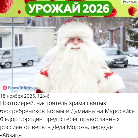
В стране и
В стране и
Россиян предостерегли от веры в
Россиян предостерегли от веры в
Последние новости
Погода и курсы
мире
мире
Деда Мороза
Деда Мороза
валют в Пензе
18 ноября 2025, 12:46
Протоиерей, настоятель храма святых
бессребреников Космы и Дамиана на Маросейке
Федор Бородин предостерег православных
россиян от веры в Деда Мороза, передает
«Абзац».