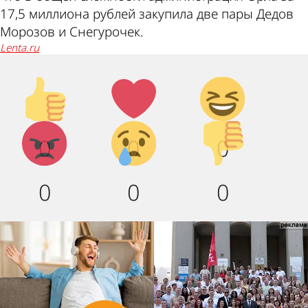
17,5 миллиона рублей закупила две пары Дедов
Морозов и Снегурочек.
lenta.ru
Палец
Лайк!
Дикий
вверх!
смех!
Агрессия!
Грусть
Палец
0
0
0
:(
вниз!
0
0
0