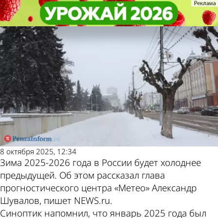
В стране и
В стране и
Россиянам предсказали зиму
Россиянам предсказали зиму
Последние новости
Погода и курсы
мире
мире
холоднее предыдущей
холоднее предыдущей
валют в Пензе
8 октября 2025, 12:34
Зима 2025-2026 года в России будет холоднее
предыдущей. Об этом рассказал глава
прогностического центра «Метео» Александр
Шувалов, пишет NEWS.ru.
Синоптик напомнил, что январь 2025 года был