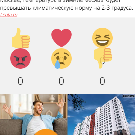
превышать климатическую норму на 2-3 градуса.
lenta.ru
Палец
Лайк!
Дикий
вверх!
смех!
Агрессия!
Грусть
Палец
0
0
0
:(
вниз!
0
0
0