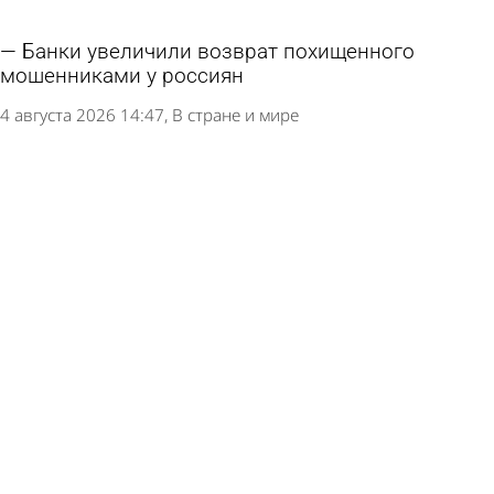
Банки увеличили возврат похищенного
мошенниками у россиян
4 августа 2026 14:47
В стране и мире
Розничные инвесторы перешли к
стратегическому накоплению акций
4 августа 2026 14:03
Экономика
Объем продаж кредитов наличными в России
вырос на 64%
3 августа 2026 12:07
Экономика