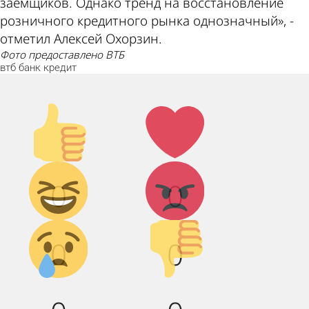
заемщиков. Однако тренд на восстановление
розничного кредитного рынка однозначный», -
отметил Алексей Охорзин.
фото предоставлено ВТБ
втб
банк
кредит
Палец
Лайк!
вверх!
Дикий
Агрессия!
0
0
смех!
Грусть :(
Палец
0
0
вниз!