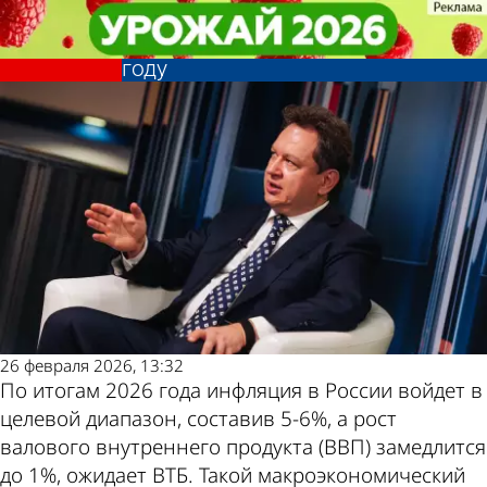
Экономика
Экономика
Спрогнозировано улучшение
Спрогнозировано улучшение
Другие новости
Погода и курсы
ситуации с инфляцией в 2026
ситуации с инфляцией в 2026
году
году
по теме
валют в Пензе
26 февраля 2026, 13:32
По итогам 2026 года инфляция в России войдет в
целевой диапазон, составив 5-6%, а рост
валового внутреннего продукта (ВВП) замедлится
до 1%, ожидает ВТБ. Такой макроэкономический