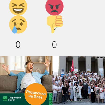
Дикий
Агрессия!
0
0
смех!
Грусть :(
Палец
0
0
вниз!
0
0