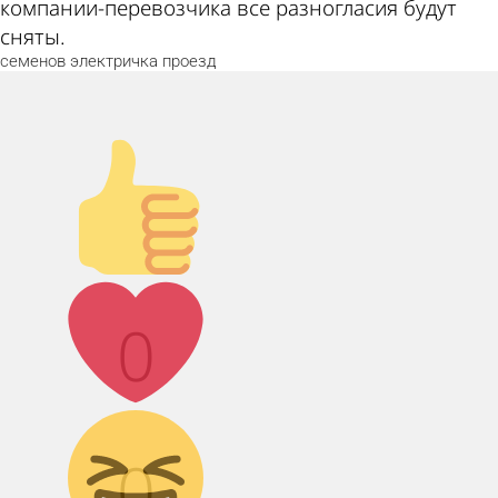
компании-перевозчика все разногласия будут
сняты.
семенов
электричка
проезд
Палец вверх!
Лайк!
0
Дикий смех!
0