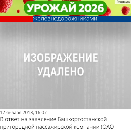
Экономика
Экономика
Зампред правительства готов к
Зампред правительства готов к
переговорам с
переговорам с
Другие
Погода и
железнодорожниками
железнодорожниками
новости по
курсы
теме
валют в
Пензе
17 января 2013, 16:07
В ответ на заявление Башкортостанской
пригородной пассажирской компании (ОАО