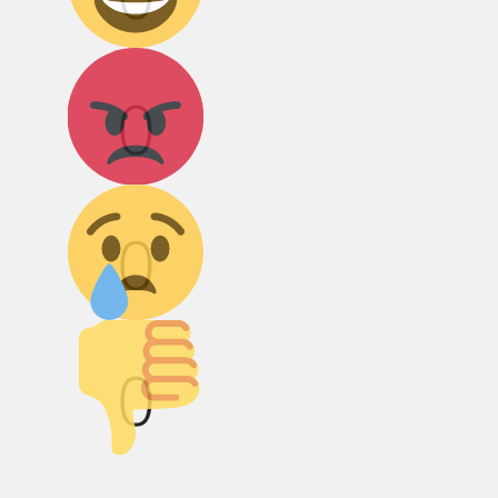
Агрессия!
0
Грусть :(
0
Палец вниз!
0