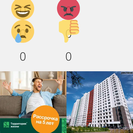
Дикий
Агрессия!
0
0
смех!
Грусть :(
Палец
0
0
вниз!
0
0