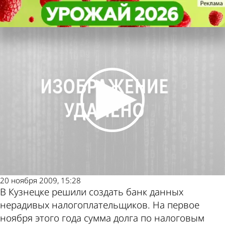
Экономика
Экономика
Налоговики составили «черный»
Налоговики составили «черный»
Другие новости
Погода и курсы
список должников
список должников
по теме
валют в Пензе
20 ноября 2009, 15:28
В Кузнецке решили создать банк данных
нерадивых налогоплательщиков. На первое
ноября этого года сумма долга по налоговым