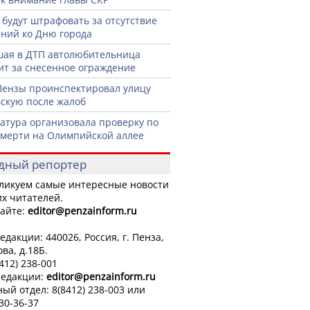
 будут штрафовать за отсутствие
ний ко Дню города
ая в ДТП автолюбительница
ит за снесенное ограждение
Пензы проинспектировал улицу
скую после жалоб
атура организовала проверку по
смерти на Олимпийской аллее
дный репортер
ликуем самые интересные новости
х читателей.
айте:
editor
@penzainform.ru
едакции: 440026, Россия, г. Пенза,
ова, д.18Б.
8412) 238-001
редакции:
editor
@penzainform.ru
ый отдел: 8(8412) 238-003 или
 30-36-37