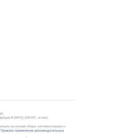
р).
кции 8 (8412) 238-001, e-mail:
ации на основе сбора, систематизации и
.
Правила применения рекомендательных