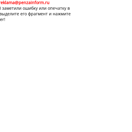
reklama@penzainform.ru
 заметили ошибку или опечатку в
 выделите его фрагмент и нажмите
er!