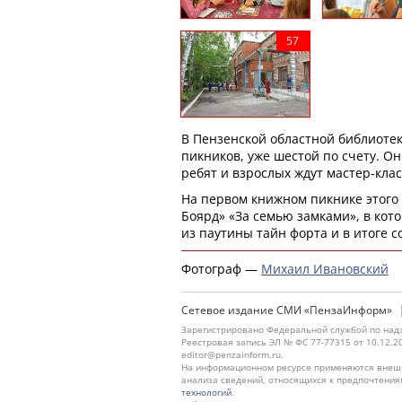
В Пензенской областной библиоте
пикников, уже шестой по счету. Он
ребят и взрослых ждут мастер-кла
На первом книжном пикнике этого
Боярд» «За семью замками», в кот
из паутины тайн форта и в итоге с
Фотограф —
Михаил Ивановский
Сетевое издание СМИ «ПензаИнформ»
Зарегистрировано Федеральной службой по надз
Реестровая запись ЭЛ № ФС 77-77315 от 10.12.2
editor@penzainform.ru.
На информационном ресурсе применяются внешн
анализа сведений, относящихся к предпочтения
технологий
.