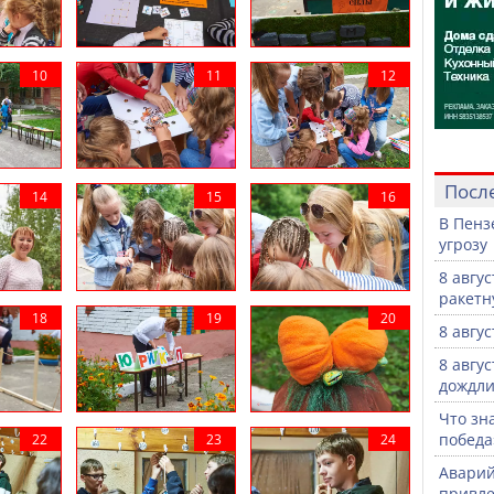
Посл
В Пенз
угрозу
8 авгу
ракетн
8 авгу
8 авгу
дождли
Что зн
победа
Аварий
привле