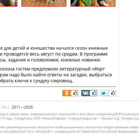
ке для детей и юношества начался сезон книжных
и проводятся весь август по средам. В программе
ссы, задания и головоломки, книжные новинки.
 сезона гостям предложили литературный «Форт
ором надо было найти ответы на загадки, выбраться
обрать ключи к сундуку сокровищ.
|18+|
2011—2026
ору в сфере связи, информационных технологий и массовых коммуникаций (Роскомнадзо
019 года. Учредитель ООО «ПензаИнформ». Главный редактор — Белова С.Д. Телефон реда
ие рекомендательные технологии (информационные технологии предоставления информ
м пользователей сети «Интернет», находящихся на территории Российской Федерации)»