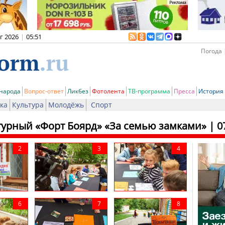
вг 2026
|
05:51
Погода 
 народа
Вопрос-ответ
Ликбез
Фотолента
ТВ-программа
Пресса
История
ка
Культура
Молодёжь
Спорт
турный «Форт Боярд» «За семью замками»
| 0