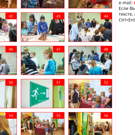
e-mail:
Если ВЫ
тексте,
Ctrl+Ent