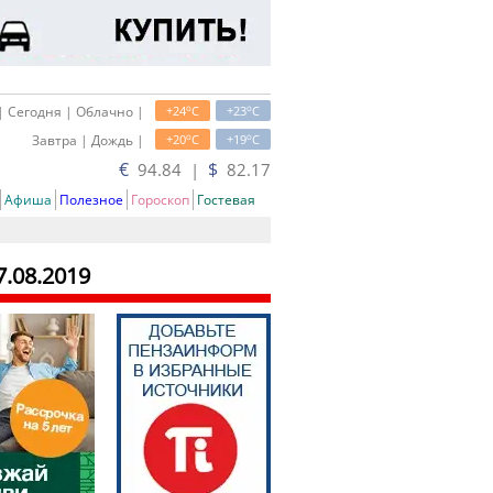
o
o
| Сегодня | Облачно |
+24
C
+23
C
o
o
Завтра | Дождь |
+20
C
+19
C
€
$
94.84 |
82.17
Афиша
Полезное
Гороскоп
Гостевая
7.08.2019