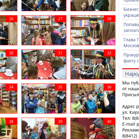
Бизнес
украше
Попавш
заплат
Глава 
Москов
Прокур
факту 
Наро
Мы пуб
от наши
Присыл
Адрес р
ул. Кир
Тел: 8(
E-mail 
Рекламн
8(8412)