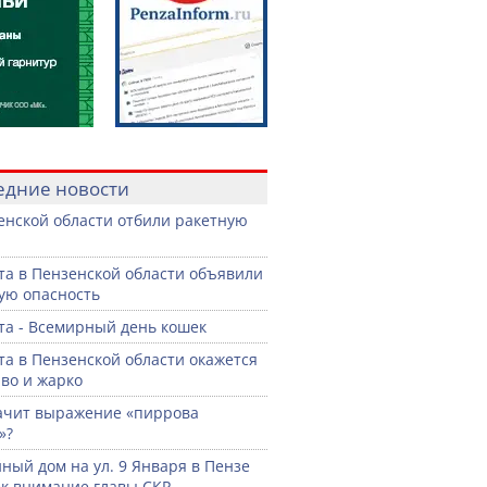
едние новости
енской области отбили ракетную
ста в Пензенской области объявили
ую опасность
ста - Всемирный день кошек
ста в Пензенской области окажется
во и жарко
ачит выражение «пиррова
»?
ный дом на ул. 9 Января в Пензе
к внимание главы СКР