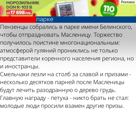
Фотолента,
Празднование
«Общество»
Масленицы в
парке
Фотолента,
Празднование
Пензенцы собрались в парке имени Белинского,
«Общество»
Масленицы в
чтобы отпраздновать Масленицу. Торжество
парке
получилось поистине многонациональным:
атмосферой гуляний прониклись не только
представители коренного населения региона, но
и иностранцы.
Смельчаки лезли на столб за славой и призами -
несколько десятков парней после Масленицы
будут лечить разодранную о дерево грудь.
Главную награду - петуха - никто брать не стал:
молодые люди просили взамен другие призы.