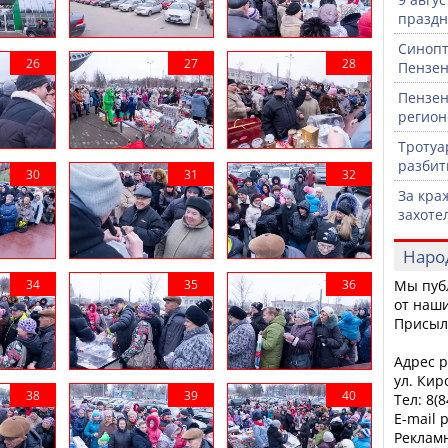
празд
Синопт
Пензен
Пензен
регион
Тротуа
разби
За кра
захоте
Наро
Мы пуб
от наши
Присыл
Адрес р
ул. Кир
Тел: 8(
E-mail 
Рекламн