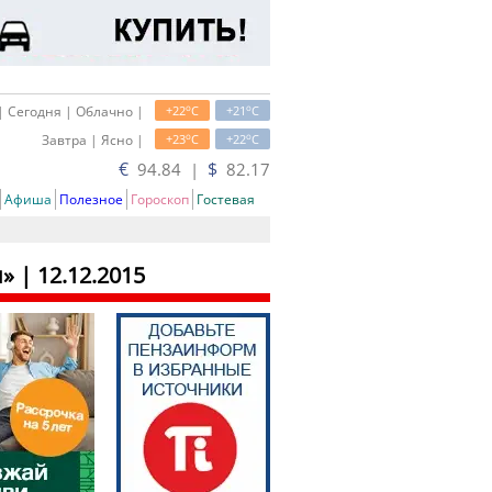
o
o
| Сегодня | Облачно |
+22
C
+21
C
o
o
Завтра | Ясно |
+23
C
+22
C
€
$
94.84 |
82.17
Афиша
Полезное
Гороскоп
Гостевая
и»
| 12.12.2015