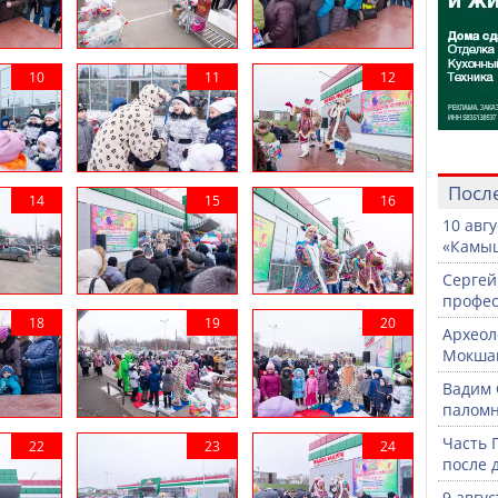
Посл
10 авг
«Камыш
Сергей
профе
Археол
Мокша
Вадим 
паломн
Часть 
после 
9 авгу