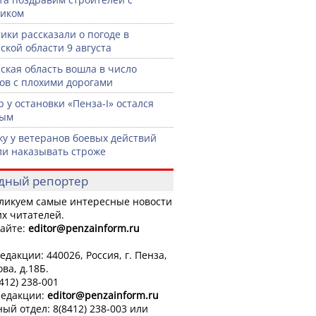
ником
ики рассказали о погоде в
ской области 9 августа
ская область вошла в число
ов с плохими дорогами
р у остановки «Пенза-I» остался
тым
жу у ветеранов боевых действий
ли наказывать строже
дный репортер
ликуем самые интересные новости
х читателей.
айте:
editor
@penzainform.ru
едакции: 440026, Россия, г. Пенза,
ова, д.18Б.
8412) 238-001
редакции:
editor
@penzainform.ru
ый отдел: 8(8412) 238-003 или