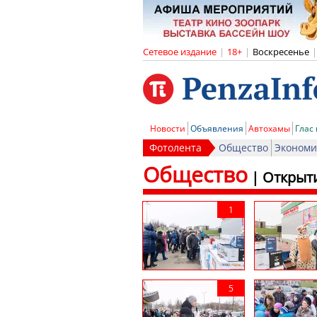
Сетевое издание
|
18+
|
Воскресенье
|
Новости
Объявления
Автохамы
Глас
Фотолента
Общество
Экономи
Общество
|
Открыти