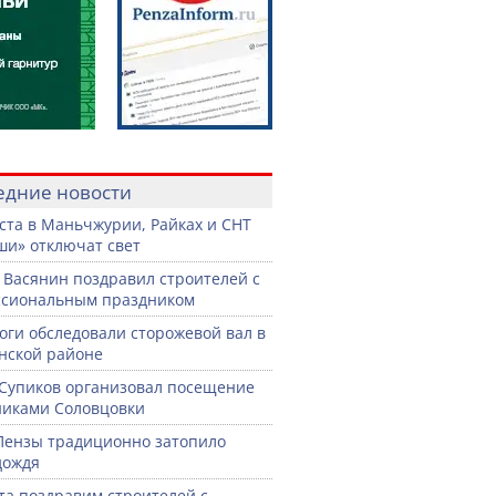
едние новости
уста в Маньчжурии, Райках и СНТ
и» отключат свет
 Васянин поздравил строителей с
ссиональным праздником
оги обследовали сторожевой вал в
нской районе
Супиков организовал посещение
иками Соловцовки
Пензы традиционно затопило
дождя
ста поздравим строителей с