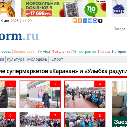
9 авг 2026
|
11:29
Погода 
 народа
Вопрос-ответ
Ликбез
Фотолента
ТВ-программа
Пресса
История
ка
Культура
Молодёжь
Спорт
е супермаркетов «Караван» и «Улыбка радуг