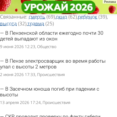
Тег новостей
Тег новостей
«Падение»
«Падение»
Всего найдено 244 новости
Связанные:
смерть
(69)
окно
(62)
ребенок
(39)
высота
(32)
травма
(25)
В Пензенской области ежегодно почти 30
детей выпадают из окон
9 июня 2026 12:23
Общество
В Пензе электросварщик во время работы
упал с высоты 2 метров
2 июня 2026 17:33
Происшествия
В Засечном юноша погиб при падении с
высоты
13 апреля 2026 17:24
Происшествия
СКР проводит проверку по факту гибели