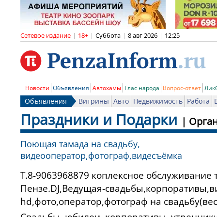
Сетевое издание
|
18+
|
Суббота
|
8 авг 2026
|
12:25
Новости
Объявления
Автохамы
Глас народа
Вопрос-ответ
Лик
Объявления
Витрины
Авто
Недвижимость
Работа
Праздники и Подарки
|
Орга
Поющая тамада на свадьбу,
видеооператор,фотограф,видесъёмка
т.8-9063968879 коплексное обслуживание торжеств в
Пензе.DJ,Ведущая-свадьбы,корпоративы,ви
hd,фото,оператор,фотограф на свадьбу(ве
Свадьбы, юбилеи, корпоративы, утренник