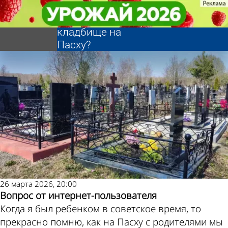
Ликбез
Ликбез
Почему не стоит
Почему не стоит
ходить на
ходить на
Другие
Погода и
кладбище на
кладбище на
Пасху?
Пасху?
новости по
курсы валют в
теме
Пензе
26 марта 2026, 20:00
Вопрос от интернет-пользователя
Когда я был ребенком в советское время, то
прекрасно помню, как на Пасху с родителями мы