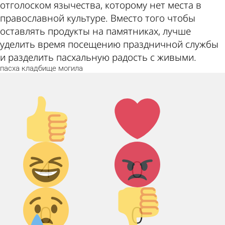
отголоском язычества, которому нет места в
православной культуре. Вместо того чтобы
оставлять продукты на памятниках, лучше
уделить время посещению праздничной службы
и разделить пасхальную радость с живыми.
пасха
кладбище
могила
Палец
Лайк!
вверх!
Дикий
Агрессия!
4
0
смех!
Грусть :(
Палец
0
0
вниз!