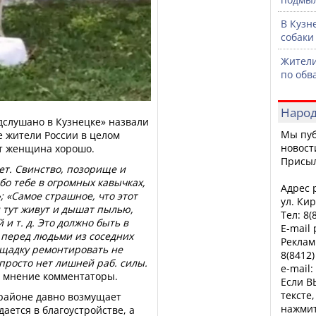
В Кузн
собаки
Жители
по обв
Народ
дслушано в Кузнецке» назвали
Мы пуб
 жители России в целом
новост
ет женщина хорошо.
Присы
ет. Свинство, позорище и
бо тебе в огромных кавычках,
Адрес р
; «Самое страшное, что этот
ул. Кир
 тут живут и дышат пылью,
Тел: 8(
и т. д. Это должно быть в
E-mail
о перед людьми из соседних
Реклам
лощадку ремонтировать не
8(8412)
 просто нет лишней раб. силы.
e-mail:
е мнение комментаторы.
Если В
тексте
районе давно возмущает
нажмит
ается в благоустройстве, а