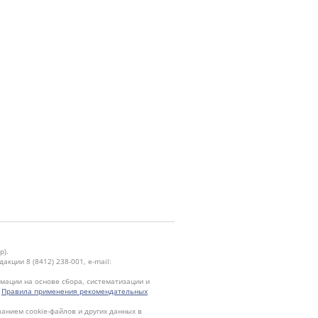
р).
кции 8 (8412) 238-001, e-mail:
ации на основе сбора, систематизации и
.
Правила применения рекомендательных
ванием cookie-файлов и других данных в