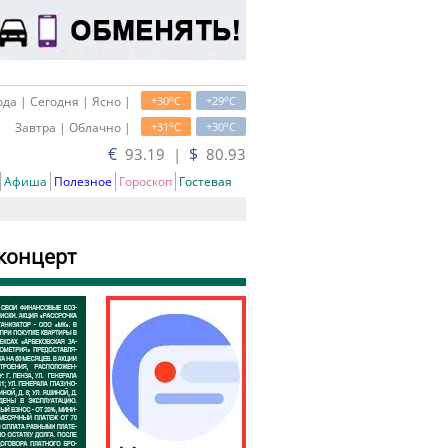
o
o
да | Сегодня | Ясно |
+30
C
+29
C
o
o
Завтра | Облачно |
+31
C
+30
C
€
$
93.19 |
80.93
Афиша
Полезное
Гороскоп
Гостевая
концерт