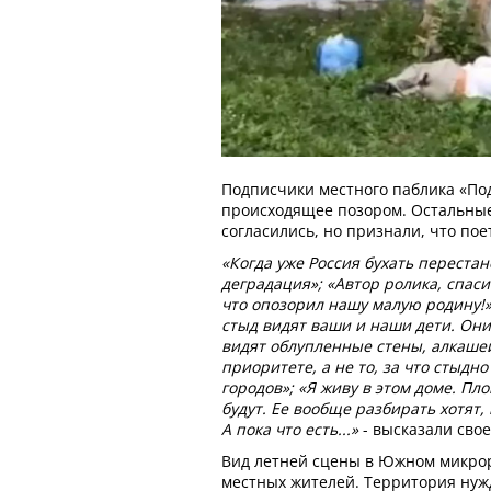
Подписчики местного паблика «По
происходящее позором. Остальные
согласились, но признали, что по
«Когда уже Россия бухать перестан
деградация»; «Автор ролика, спаси
что опозорил нашу малую родину!»
стыд видят ваши и наши дети. Они
видят облупленные стены, алкашей 
приоритете, а не то, за что стыдн
городов»; «Я живу в этом доме. П
будут. Ее вообще разбирать хотят,
А пока что есть...»
- высказали сво
Вид летней сцены в Южном микро
местных жителей. Территория нужд