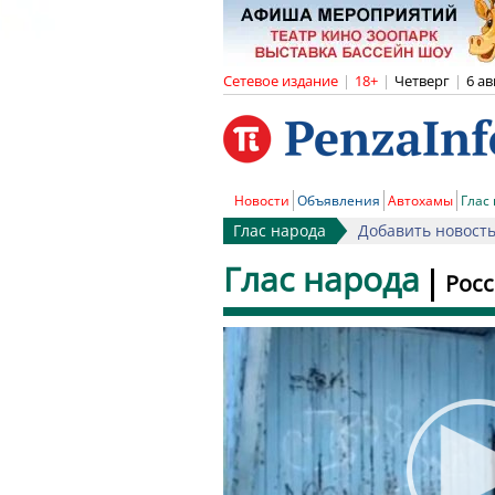
Сетевое издание
|
18+
|
Четверг
|
6 ав
Новости
Объявления
Автохамы
Глас
Глас народа
Добавить новост
Глас народа
Росс