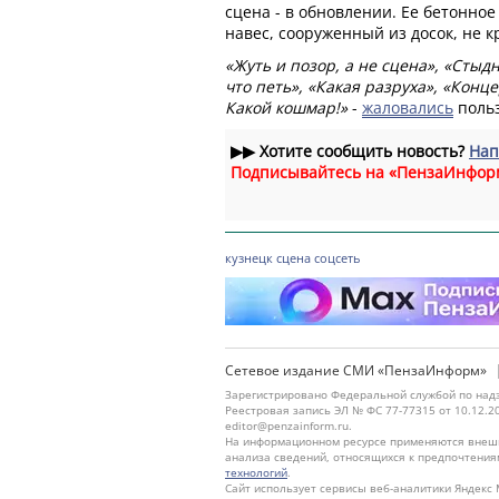
сцена - в обновлении. Ее бетонно
навес, сооруженный из досок, не к
«Жуть и позор, а не сцена», «Стыдн
что петь», «Какая разруха», «Конц
Какой кошмар!»
-
жаловались
польз
▶▶
Хотите сообщить новость?
Нап
Подписывайтесь на «ПензаИнфор
кузнецк
сцена
соцсеть
Сетевое издание СМИ «ПензаИнформ»
Зарегистрировано Федеральной службой по надз
Реестровая запись ЭЛ № ФС 77-77315 от 10.12.2
editor@penzainform.ru.
На информационном ресурсе применяются внешн
анализа сведений, относящихся к предпочтения
технологий
.
Сайт использует сервисы веб-аналитики Яндекс 