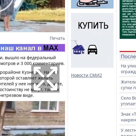
Печать
После
ти, вышло на федеральный
смотров и 3 000 комментариев.
На ули
огражд
рорайоне Кузнецка. На ней
Новости СМИ2
которой оставляет желать
Жители
телей у нее немного, да и те,
сутки 
стоинству не могут, так как
 нетрезвом виде.
Село В
утопае
Знак «
накрен
У лест
подмы