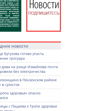
дние новости
це Бутузова готово упасть
ение тротуара
 дома на улице Измайлова почти
провели без электричества
олхонщино в Пензенском районе
т в сухостое
Тропа здоровья» опасно
ился
ницы с Пацаева к Тропе здоровья
ло опоры