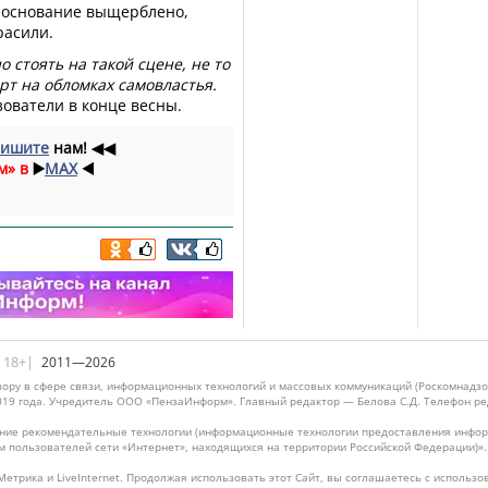
е основание выщерблено,
расили.
о стоять на такой сцене, не то
ерт на обломках самовластья.
ователи в конце весны.
ишите
нам!
◀◀
м» в
▶️
MAX
◀️
|18+|
2011—2026
ору в сфере связи, информационных технологий и массовых коммуникаций (Роскомнадзо
019 года. Учредитель ООО «ПензаИнформ». Главный редактор — Белова С.Д. Телефон реда
ие рекомендательные технологии (информационные технологии предоставления информ
м пользователей сети «Интернет», находящихся на территории Российской Федерации)»
Метрика и LiveInternet. Продолжая использовать этот Сайт, вы соглашаетесь с использо