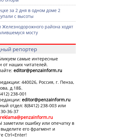
ецке за 2 дня в одном доме 2
 упали с высоты
 Железнодорожного района ходят
алившемуся мосту
ный репортер
ликуем самые интересные
и от наших читателей.
лайте:
editor
@penzainform.ru
едакции: 440026, Россия, г. Пенза,
ова, д.18Б.
8412) 238-001
 редакции:
editor
@penzainform.ru
ный отдел: 8(8412) 238-003 или
 30-36-37
reklama@penzainform.ru
Ы заметили ошибку или опечатку в
, выделите его фрагмент и
е Ctrl+Enter!