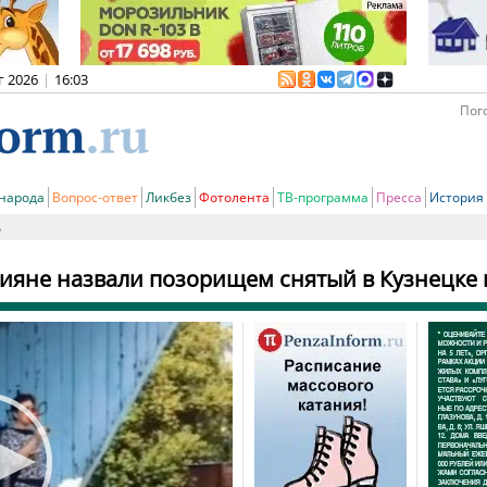
г 2026
|
16:03
Пого
 народа
Вопрос-ответ
Ликбез
Фотолента
ТВ-программа
Пресса
История
ь
ияне назвали позорищем снятый в Кузнецке 