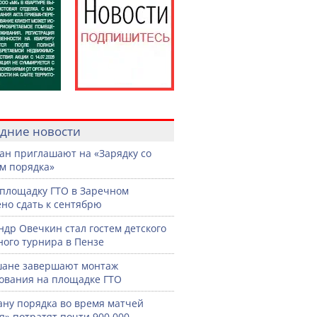
дние новости
ан приглашают на «Зарядку со
м порядка»
площадку ГТО в Заречном
но сдать к сентябрю
ндр Овечкин стал гостем детского
ного турнира в Пензе
шане завершают монтаж
ования на площадке ГТО
ану порядка во время матчей
я» потратят почти 900 000