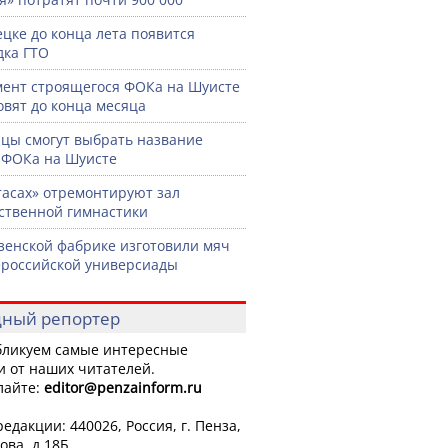
ецке до конца лета появится
ка ГТО
ент строящегося ФОКа на Шуисте
овят до конца месяца
цы смогут выбрать название
 ФОКа на Шуисте
тасах» отремонтируют зал
ственной гимнастики
зенской фабрике изготовили мяч
ероссийской универсиады
ный репортер
ликуем самые интересные
и от наших читателей.
лайте:
editor
@penzainform.ru
едакции: 440026, Россия, г. Пенза,
ова, д.18Б.