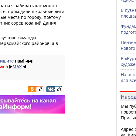
араться забивать как можно
В Кузн
сте, проходили школьные лиги
площад
ые места по городу, поэтому
астник соревнований Данил
Фундам
подгот
 лучшие команды
Пензен
ервомайского районов, а в
нового
В «Бур
ишите
нам!
◀◀
художе
м» в
▶️
MAX
◀️
На пен
для вс
Народ
Мы пуб
новост
Присы
Адрес р
ул. Кир