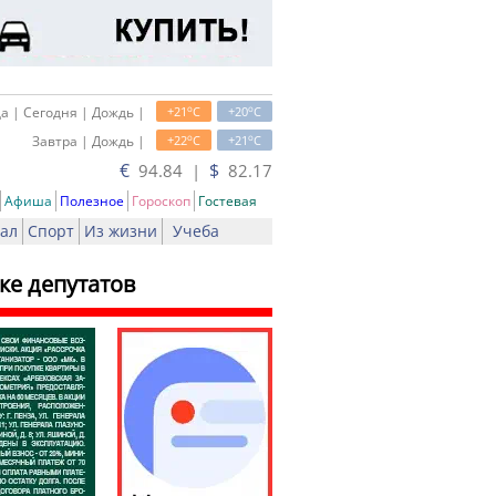
o
o
а | Сегодня | Дождь |
+21
C
+20
C
o
o
Завтра | Дождь |
+22
C
+21
C
€
$
94.84 |
82.17
Афиша
Полезное
Гороскоп
Гостевая
ал
Спорт
Из жизни
Учеба
ке депутатов