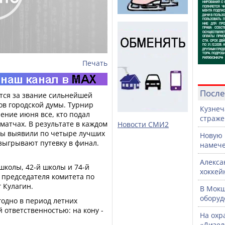
Печать
После
тся за звание сильнейшей
ов городской думы. Турнир
Кузнеч
чение июня все, кто подал
страже
матчах. В результате в каждом
Новости СМИ2
ы выявили по четыре лучших
Новую 
азыгрывают путевку в финал.
намече
Алекса
школы, 42-й школы и 74-й
хоккей
 председателя комитета по
 Кулагин.
В Мок
оборуд
годно в период летних
й ответственностью: на кону -
На охр
«Дизел