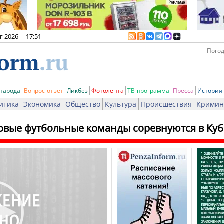
вг 2026
|
17:51
Погод
 народа
Вопрос-ответ
Ликбез
Фотолента
ТВ-программа
Пресса
История
итика
Экономика
Общество
Культура
Происшествия
Кримин
овые футбольные команды соревнуются в Куб